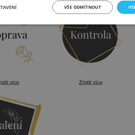
STAVENÍ
VŠE ODMÍTNOUT
VŠ
prava
Kontrola
istit více
Zjistit více
alení