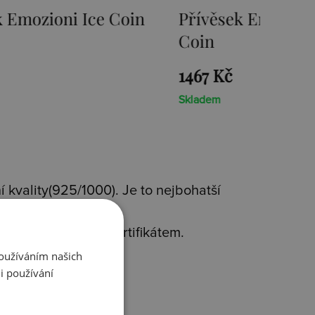
mozioni Ice Coin
Přívěsek Emozioni F
Coin
1467 Kč
Skladem
 kvality(925/1000). Je to nejbohatší
avým diamantem s certifikátem.
rms
.
Používáním našich
i používání