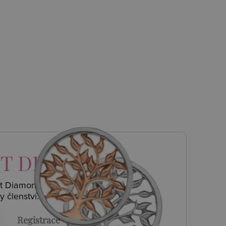
T DIAMONDS
ot Diamonds a
y členství.
Registrace