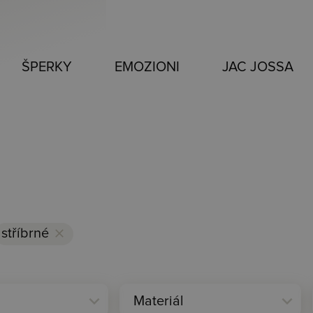
ŠPERKY
EMOZIONI
JAC JOSSA
stříbrné
clear
expand_more
expand_more
Materiál