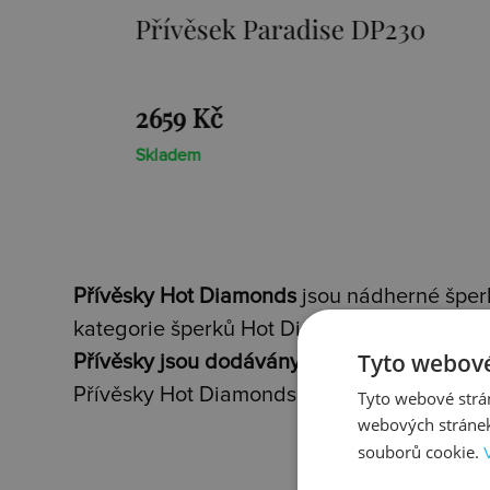
Přívěsek Paradise DP230
2659 Kč
Skladem
Přívěsky Hot Diamonds
jsou nádherné šperk
kategorie šperků Hot Diamonds.
Tyto webové
Přívěsky jsou dodávány vždy s vyobrazený
Přívěsky Hot Diamonds obsahují dvě speciá
Tyto webové strán
webových stránek
souborů cookie.