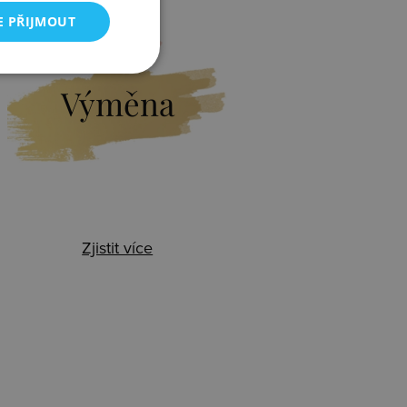
E PŘIJMOUT
Výměna
Zjistit více