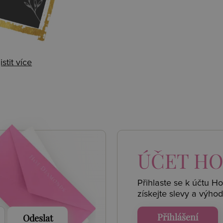
istit více
 AKCE
ÚČET
HO
Přihlaste se k účtu H
získejte
slevy a výhod
Přihlášení
Odeslat