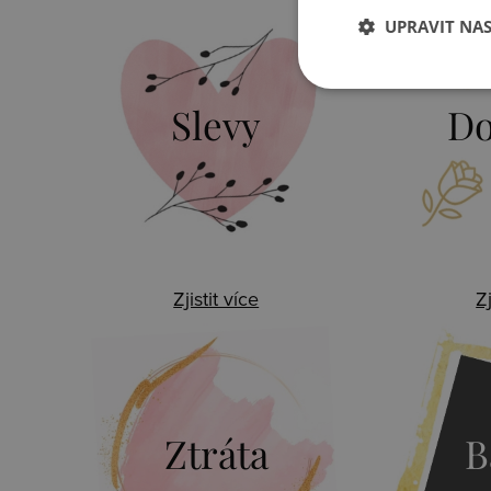
UPRAVIT NA
Slevy
Do
Zjistit více
Zj
Ztráta
B