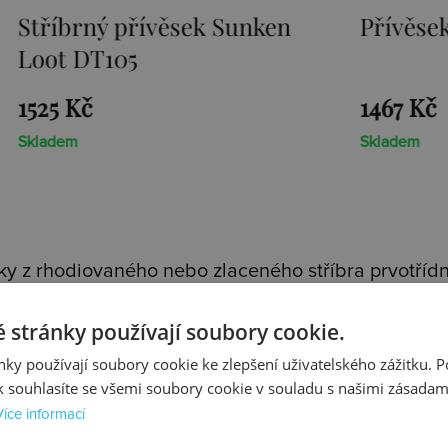
Stříbrný přívěsek Sunken
Přívěsek E
Loot DT105
1525 Kč
1467 Kč
Skladem
Skladem
y z rhodiovaného nebo zlaceného stříbra prvotřídní
 stránky používají soubory cookie.
m stříbrným řetízkem
. Každý přívěsek je osazen pr
lní kolekce - jedinečnou
Emozioni
a roztomilou
Cha
ky používají soubory cookie ke zlepšení uživatelského zážitku. 
 souhlasíte se všemi soubory cookie v souladu s našimi zásadam
Více informací