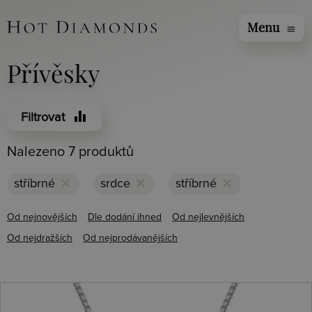
Menu
menu
Přívěsky
equalizer
Filtrovat
Nalezeno 7 produktů
clear
clear
clear
stříbrné
srdce
stříbrné
Od nejnovějších
Dle dodání ihned
Od nejlevnějších
Od nejdražších
Od nejprodávanějších