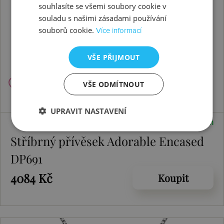
souhlasíte se všemi soubory cookie v
souladu s našimi zásadami používání
souborů cookie.
Více informací
VŠE PŘIJMOUT
VŠE ODMÍTNOUT
UPRAVIT NASTAVENÍ
Skladem
Stříbrný přívěsek Adorable Encased
DP691
4084 Kč
Koupit