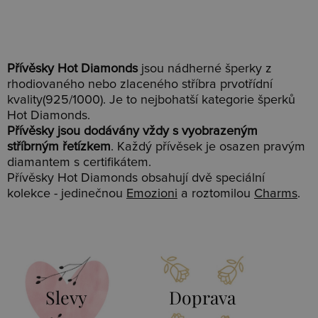
Přívěsky Hot Diamonds
jsou nádherné šperky z
rhodiovaného nebo zlaceného stříbra prvotřídní
kvality(925/1000). Je to nejbohatší kategorie šperků
Hot Diamonds.
Přívěsky jsou dodávány vždy s vyobrazeným
stříbrným řetízkem
. Každý přívěsek je osazen pravým
diamantem s certifikátem.
Přívěsky Hot Diamonds obsahují dvě speciální
kolekce - jedinečnou
Emozioni
a roztomilou
Charms
.
Slevy
Doprava