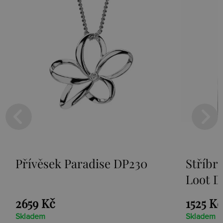
Přívěsek Paradise DP230
Stříbr
Loot D
2659 Kč
1525 Kč
Skladem
Skladem