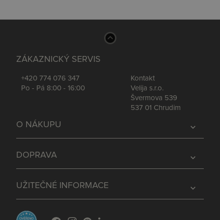
ZÁKAZNICKÝ SERVIS
+420 774 076 347
Kontakt
Po - Pá 8:00 - 16:00
Velija s.r.o.
Švermova 539
537 01 Chrudim
O NÁKUPU
expand_more
DOPRAVA
expand_more
UŽITEČNÉ INFORMACE
expand_more