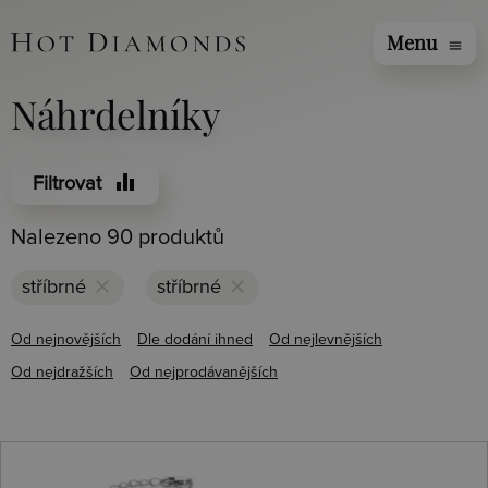
Menu
menu
Náhrdelníky
equalizer
Filtrovat
Nalezeno 90 produktů
clear
clear
stříbrné
stříbrné
Od nejnovějších
Dle dodání ihned
Od nejlevnějších
Od nejdražších
Od nejprodávanějších