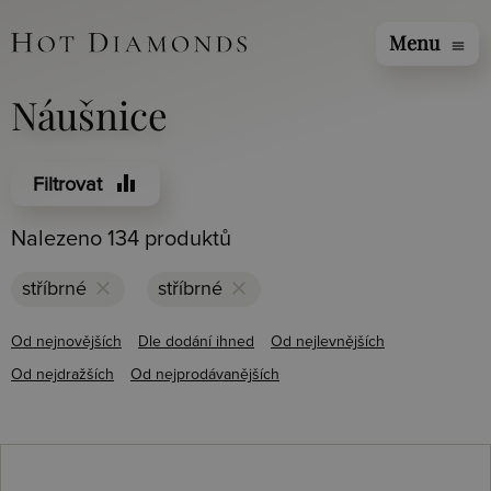
Menu
menu
Náušnice
equalizer
Filtrovat
Nalezeno 134 produktů
clear
clear
stříbrné
stříbrné
Od nejnovějších
Dle dodání ihned
Od nejlevnějších
Od nejdražších
Od nejprodávanějších