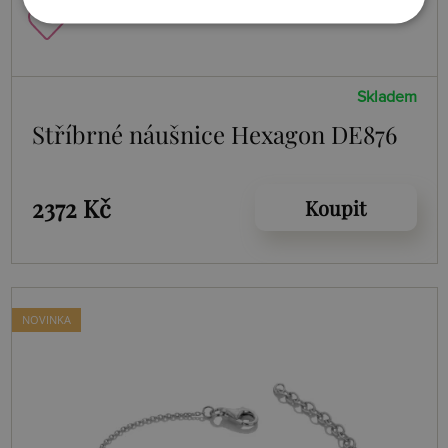
Skladem
Stříbrné náušnice Hexagon DE876
2372 Kč
Koupit
NOVINKA