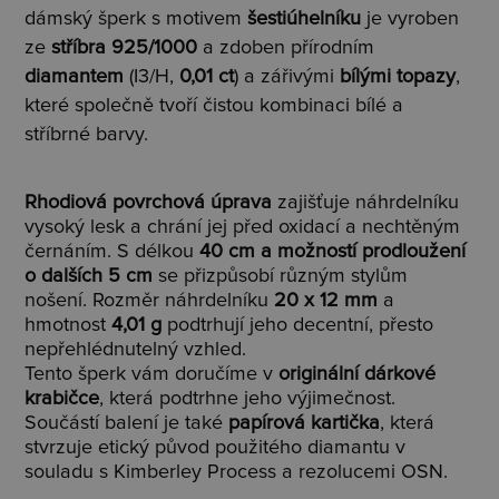
dámský šperk s motivem
šestiúhelníku
je vyroben
ze
stříbra 925/1000
a zdoben přírodním
diamantem
(I3/H,
0,01 ct
) a zářivými
bílými topazy
,
které společně tvoří čistou kombinaci bílé a
stříbrné barvy.
Rhodiová povrchová úprava
zajišťuje náhrdelníku
vysoký lesk a chrání jej před oxidací a nechtěným
černáním. S délkou
40 cm a možností prodloužení
o dalších 5 cm
se přizpůsobí různým stylům
nošení. Rozměr náhrdelníku
20 x 12 mm
a
hmotnost
4,01 g
podtrhují jeho decentní, přesto
nepřehlédnutelný vzhled.
Tento šperk vám doručíme v
originální dárkové
krabičce
, která podtrhne jeho výjimečnost.
Součástí balení je také
papírová kartička
, která
stvrzuje etický původ použitého diamantu v
souladu s Kimberley Process a rezolucemi OSN.