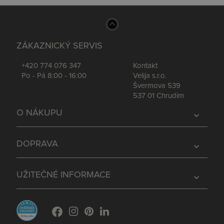
ZÁKAZNICKÝ SERVIS
+420 774 076 347
Kontakt
Po - Pá 8:00 - 16:00
Velija s.r.o.
Švermova 539
537 01 Chrudim
O NÁKUPU
expand_more
DOPRAVA
expand_more
UŽITEČNÉ INFORMACE
expand_more