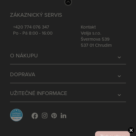
ZÁKAZNICKÝ SERVIS
+420 774 076 347
Kontakt
Po - Pá 8:00 - 16:00
Velija s.r.o.
Švermova 539
537 01 Chrudim
O NÁKUPU
expand_more
DOPRAVA
expand_more
UŽITEČNÉ INFORMACE
expand_more