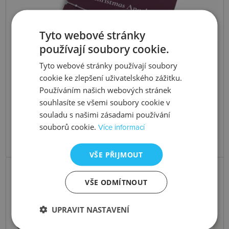
Tyto webové stránky
používají soubory cookie.
Tyto webové stránky používají soubory
cookie ke zlepšení uživatelského zážitku.
Používáním našich webových stránek
souhlasíte se všemi soubory cookie v
souladu s našimi zásadami používání
souborů cookie.
Více informací
VŠE PŘIJMOUT
Skladem
VŠE ODMÍTNOUT
Stříbrný náramek Silver Whisper
Christmas Angel SWB061
UPRAVIT NASTAVENÍ
990 Kč
Koupit