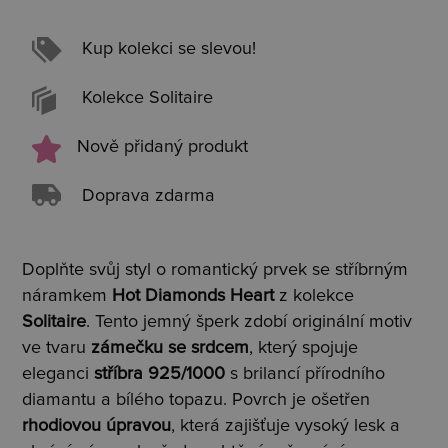
Kup kolekci se slevou!
Kolekce Solitaire
Nově přidaný produkt
Doprava zdarma
Doplňte svůj styl o romantický prvek se stříbrným
náramkem
Hot Diamonds Heart
z kolekce
Solitaire
. Tento jemný šperk zdobí originální motiv
ve tvaru
zámečku
se srdcem
, který spojuje
eleganci
stříbra 925/1000
s brilancí přírodního
diamantu a bílého topazu. Povrch je ošetřen
rhodiovou úpravou
, která zajišťuje vysoký lesk a