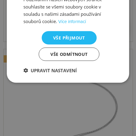
Stříbrný náramek Solitaire DL722
souhlasíte se všemi soubory cookie v
souladu s našimi zásadami používání
souborů cookie.
Více informací
2417 Kč
Koupit
VŠE PŘIJMOUT
VŠE ODMÍTNOUT
NOVINKA
UPRAVIT NASTAVENÍ