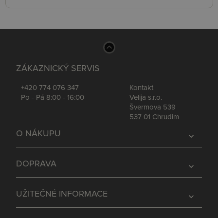
ZÁKAZNICKÝ SERVIS
+420 774 076 347
Kontakt
Po - Pá 8:00 - 16:00
Velija s.r.o.
Švermova 539
537 01 Chrudim
O NÁKUPU
expand_more
DOPRAVA
expand_more
UŽITEČNÉ INFORMACE
expand_more