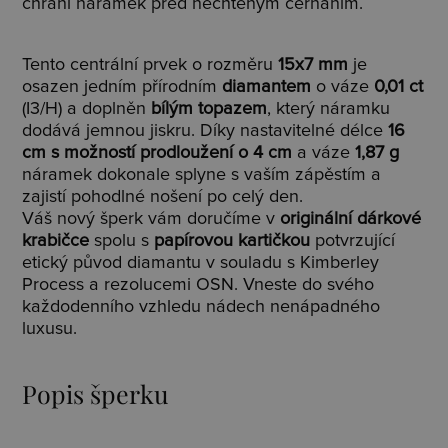
chrání náramek před nechtěným černáním.
Tento centrální prvek o rozměru
15x7 mm
je
osazen jedním přírodním
diamantem
o váze
0,01 ct
(I3/H) a doplněn
bílým topazem
, který náramku
dodává jemnou jiskru. Díky nastavitelné délce
16
cm s možností prodloužení o 4 cm
a váze
1,87 g
náramek dokonale splyne s vaším zápěstím a
zajistí pohodlné nošení po celý den.
Váš nový šperk vám doručíme v
originální dárkové
krabičce
spolu s
papírovou kartičkou
potvrzující
etický původ diamantu v souladu s Kimberley
Process a rezolucemi OSN. Vneste do svého
každodenního vzhledu nádech nenápadného
luxusu.
Popis šperku