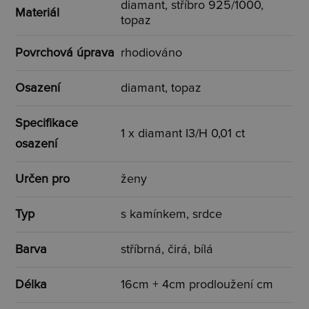
diamant, stříbro 925/1000,
Materiál
topaz
Povrchová úprava
rhodiováno
Osazení
diamant, topaz
Specifikace
1 x diamant I3/H 0,01 ct
osazení
Určen pro
ženy
Typ
s kamínkem, srdce
Barva
stříbrná, čirá, bílá
Délka
16cm + 4cm prodloužení cm