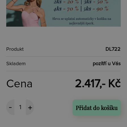
Produkt
DL722
Skladem
pozítří u Vás
Cena
2.417,- Kč
Přidat do košíku