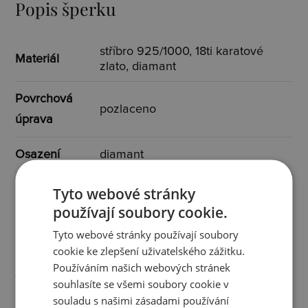
Popis šperku
stříbro 925/1000, 18ti karatové
Materiál
zlato, diamant
Povrchová
pozlaceno
úprava
Osazení
diamant
Specifikace
Tyto webové stránky
1x diamant I3/H 0,01 ct
používají soubory cookie.
osazení
Tyto webové stránky používají soubory
Určen pro
ženy
cookie ke zlepšení uživatelského zážitku.
Používáním našich webových stránek
Typ
s kamínkem
souhlasíte se všemi soubory cookie v
souladu s našimi zásadami používání