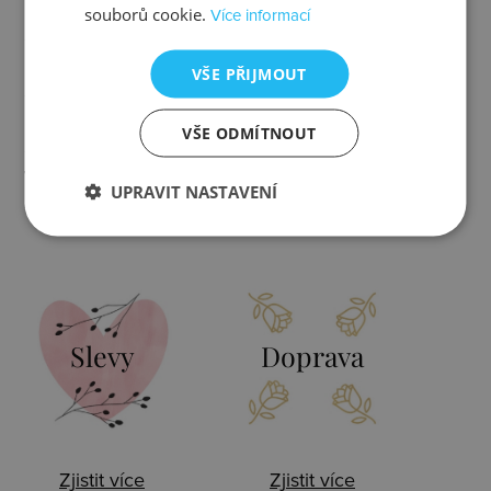
Barva
zlatá, čirá
souborů cookie.
Více informací
Délka
40 - 45 cm
VŠE PŘIJMOUT
Rozměr
16 x 13 mm
VŠE ODMÍTNOUT
Váha
4,90 g
UPRAVIT NASTAVENÍ
Slevy
Doprava
Zjistit více
Zjistit více