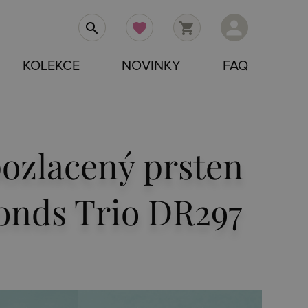
person
search
favorite
shopping_cart
KOLEKCE
NOVINKY
FAQ
pozlacený prsten
onds Trio DR297