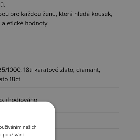
ů.
lbou pro každou ženu, která hledá kousek,
u a etické hodnoty.
25/1000, 18ti karatové zlato, diamant,
ato 18ct
o, rhodiováno
Používáním našich
i používání