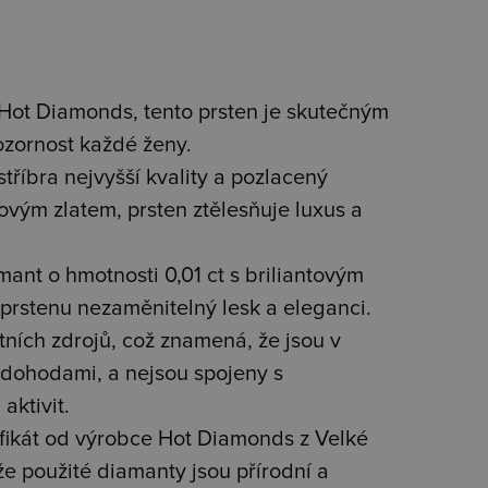
 Hot Diamonds, tento prsten je skutečným
ozornost každé ženy.
říbra nejvyšší kvality a pozlacený
ovým zlatem, prsten ztělesňuje luxus a
ant o hmotnosti 0,01 ct s briliantovým
prstenu nezaměnitelný lesk a eleganci.
tních zdrojů, což znamená, že jsou v
dohodami, a nejsou spojeny s
aktivit.
tifikát od výrobce Hot Diamonds z Velké
 že použité diamanty jsou přírodní a