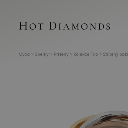
Úvod
>
Šperky
>
Prsteny
>
kolekce Trio
> Stříbrný po