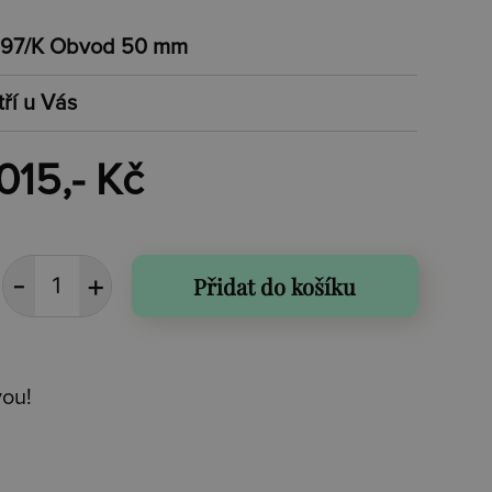
97/K Obvod 50 mm
tří u Vás
015,- Kč
Přidat do košíku
vou!