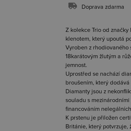
Doprava zdarma
Z kolekce Trio od značky
klenotem, který upoutá p
Vyroben z rhodiovaného st
18karátovým žlutým a růž
jemnost.
Uprostřed se nachází diam
broušením, který dodává 
Diamanty jsou z nekonflik
souladu s mezinárodními 
financováním nelegálních 
K prstenu je přiložen cer
Británie, který potvrzuje,