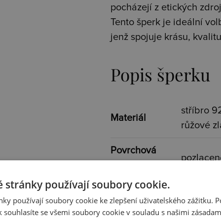
pocházejí z etických zdroj
Tento šperk je ideální vo
jenž spojuje krásu, kvalit
Popis šperku
stříbro 9
Materiál
růžové zl
Povrchová
pozlacen
úprava
 stránky používají soubory cookie.
Osazení
diamant
ky používají soubory cookie ke zlepšení uživatelského zážitku. 
 souhlasíte se všemi soubory cookie v souladu s našimi zásadam
Specifikace