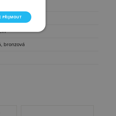
nt I3/H 0,01 ct
E PŘIJMOUT
kem
rá, bronzová