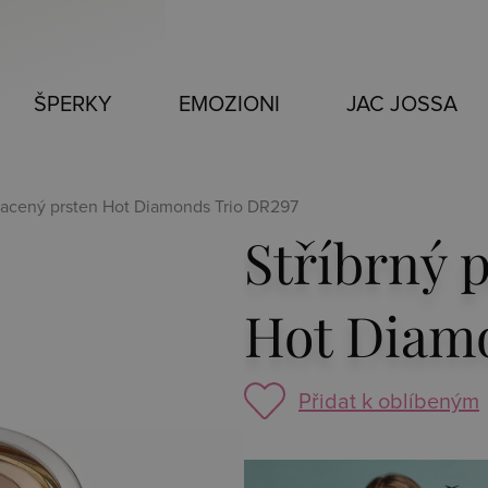
ŠPERKY
EMOZIONI
JAC JOSSA
zlacený prsten Hot Diamonds Trio DR297
Stříbrný 
Hot Diam
Přidat k oblíbeným