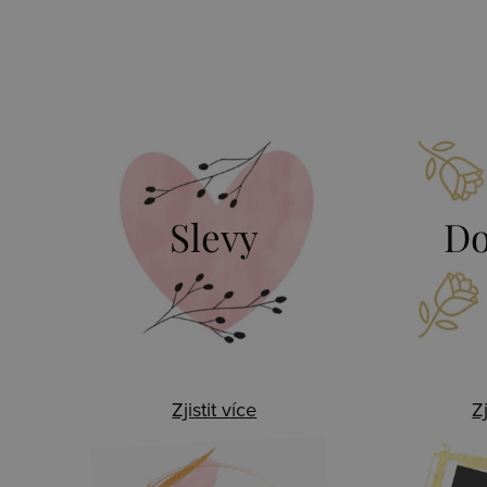
Slevy
Do
Zjistit více
Zj