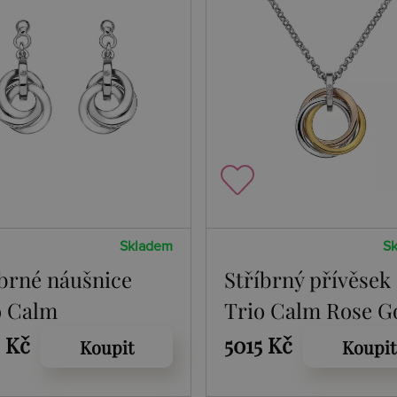
Skladem
S
íbrné náušnice
Stříbrný přívěsek
o Calm
Trio Calm Rose G
2 Kč
5015 Kč
Koupit
Koupit