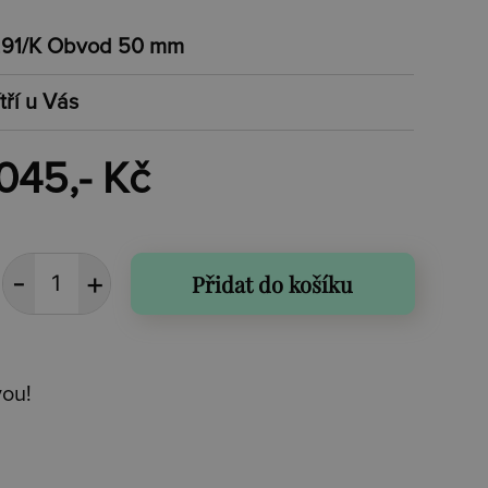
91/K Obvod 50 mm
tří u Vás
045,- Kč
Přidat do košíku
vou!