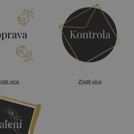
prava
Kontrola
istit více
Zjistit více
alení