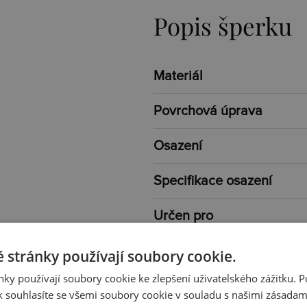
Popis šperku
Materiál
Povrchová úprava
Osazení
Specifikace osazení
Určen pro
Typ
 stránky používají soubory cookie.
ky používají soubory cookie ke zlepšení uživatelského zážitku. 
Barva
 souhlasíte se všemi soubory cookie v souladu s našimi zásadam