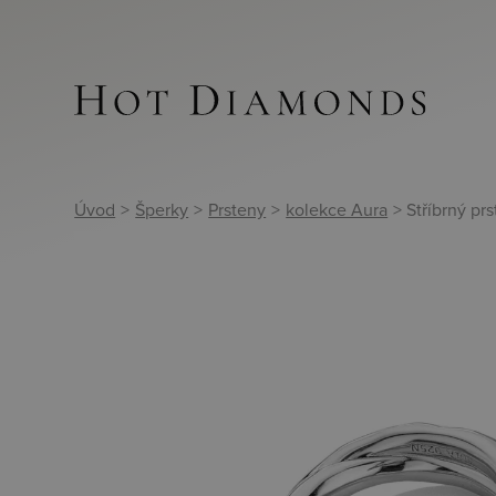
Úvod
>
Šperky
>
Prsteny
>
kolekce Aura
> Stříbrný p