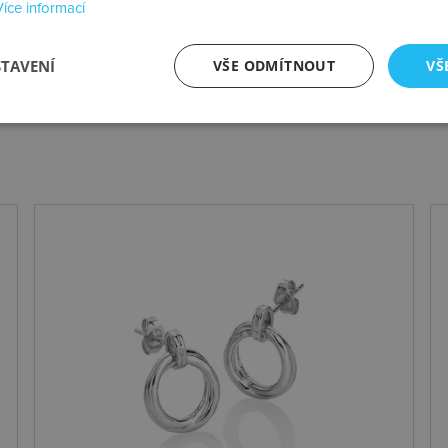
Více informací
Váha
STAVENÍ
VŠE ODMÍTNOUT
VŠ