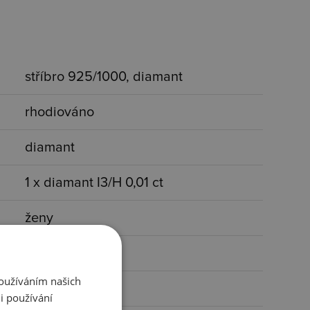
stříbro 925/1000, diamant
rhodiováno
diamant
1 x diamant I3/H 0,01 ct
ženy
s kamínkem
Používáním našich
stříbrná, čirá
i používání