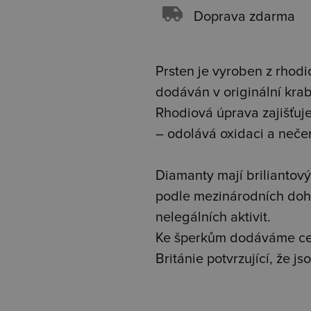
Doprava zdarma
Prsten je vyroben z rhodio
dodáván v originální kra
Rhodiová úprava zajišťuje 
– odolává oxidaci a neče
Diamanty mají briliantový 
podle mezinárodních doh
nelegálních aktivit.
Ke šperkům dodáváme cer
Británie potvrzující, že 