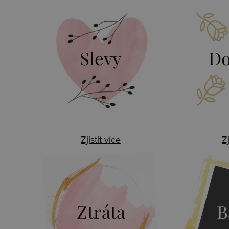
Slevy
Do
Zjistit více
Zj
Ztráta
B