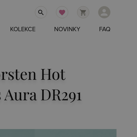
person
search
favorite
shopping_cart
KOLEKCE
NOVINKY
FAQ
prsten Hot
 Aura DR291