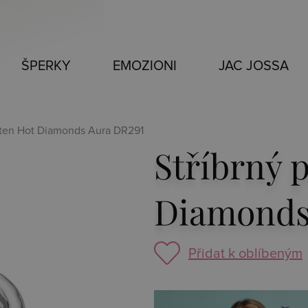
ŠPERKY
EMOZIONI
JAC JOSSA
rsten Hot Diamonds Aura DR291
Stříbrný 
Diamonds
Přidat k oblíbeným