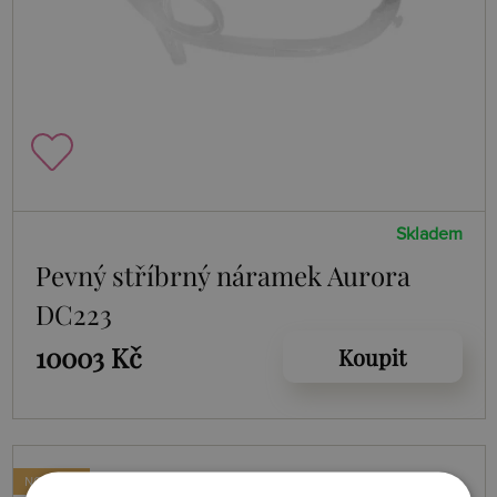
Skladem
Pevný stříbrný náramek Aurora
DC223
10003 Kč
Koupit
NOVINKA