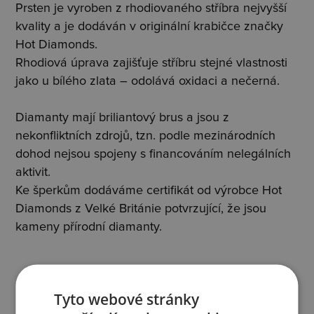
Prsten je vyroben z rhodiovaného stříbra nejvyšší
kvality a je dodáván v originální krabičce značky
Hot Diamonds.
Rhodiová úprava zajišťuje stříbru stejné vlastnosti
jako u bílého zlata – odolává oxidaci a nečerná.
Diamanty mají briliantový brus a jsou z
nekonfliktních zdrojů, tzn. podle mezinárodních
dohod nejsou spojeny s financováním nelegálních
aktivit.
Ke šperkům dodáváme certifikát od výrobce Hot
Diamonds z Velké Británie potvrzující, že jsou
kameny přírodní diamanty.
Popis šperku
Tyto webové stránky