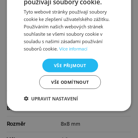
používají soubory cookie.
Tyto webové stránky používají soubory
Materiál
stříbro 925/1000, diamant
cookie ke zlepšení uživatelského zážitku.
Používáním našich webových stránek
Povrchová úprava
rhodiováno
souhlasíte se všemi soubory cookie v
souladu s našimi zásadami používání
Osazení
diamant
souborů cookie.
Více informací
Specifikace osazení
1x diamant I3/H 0,01 ct
VŠE PŘIJMOUT
Určen pro
ženy
VŠE ODMÍTNOUT
Typ
s kamínkem
UPRAVIT NASTAVENÍ
Barva
stříbrná, čirá
Rozměr
8x8 mm