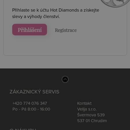
Přihlaste se k účtu Hot Diamonds a získejte
slevy a výhody členství.
Přihlášení
Registrace
ZÁKAZNICKÝ SERVIS
+420 774 076 347
Kontakt
Po - Pá 8:00 - 16:00
Velija s.r.o.
Švermova 539
537 01 Chrudim