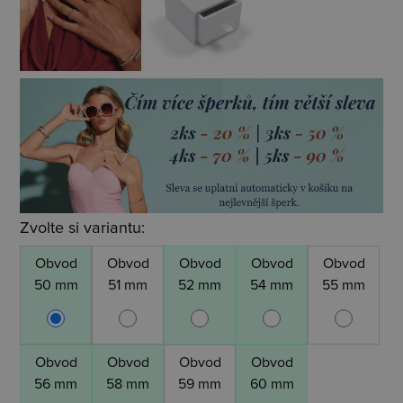
Zvolte si variantu:
Obvod
Obvod
Obvod
Obvod
Obvod
50 mm
51 mm
52 mm
54 mm
55 mm
Obvod
Obvod
Obvod
Obvod
56 mm
58 mm
59 mm
60 mm