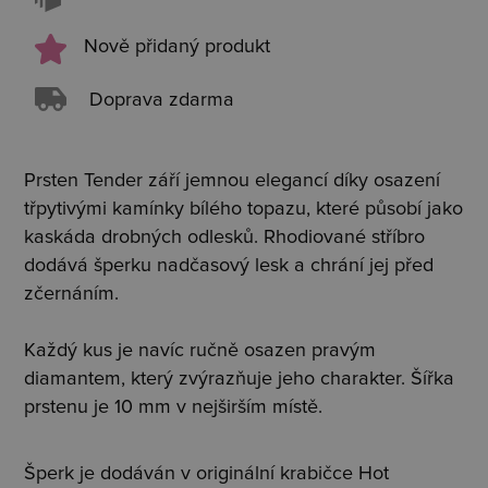
Nově přidaný produkt
Doprava zdarma
Prsten Tender září jemnou elegancí díky osazení
třpytivými kamínky bílého topazu, které působí jako
kaskáda drobných odlesků. Rhodiované stříbro
dodává šperku nadčasový lesk a chrání jej před
zčernáním.
Každý kus je navíc ručně osazen pravým
diamantem, který zvýrazňuje jeho charakter. Šířka
prstenu je 10 mm v nejširším místě.
Šperk je dodáván v originální krabičce Hot