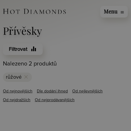
Menu
menu
Přívěsky
equalizer
Filtrovat
Nalezeno 2 produktů
clear
růžové
Od nejnovějších
Dle dodání ihned
Od nejlevnějších
Od nejdražších
Od nejprodávanějších