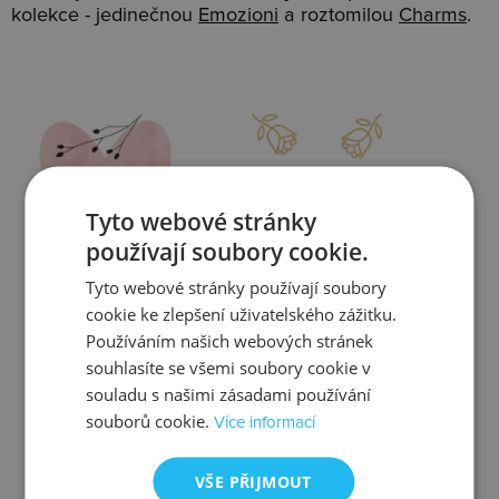
kolekce - jedinečnou
Emozioni
a roztomilou
Charms
.
Slevy
Doprava
Tyto webové stránky
používají soubory cookie.
Tyto webové stránky používají soubory
Zjistit více
Zjistit více
cookie ke zlepšení uživatelského zážitku.
Používáním našich webových stránek
souhlasíte se všemi soubory cookie v
souladu s našimi zásadami používání
souborů cookie.
Více informací
Kontrola
Výměna
VŠE PŘIJMOUT