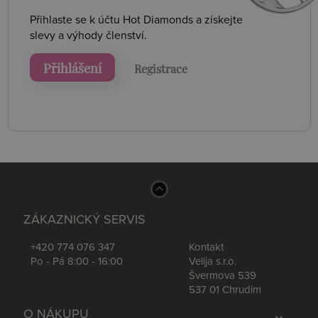
Přihlaste se k účtu Hot Diamonds a získejte
slevy a výhody členství.
Přihlášení
Registrace
ZÁKAZNICKÝ SERVIS
+420 774 076 347
Kontakt
Po - Pá 8:00 - 16:00
Velija s.r.o.
Švermova 539
537 01 Chrudim
O NÁKUPU