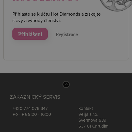
Přihlaste se k účtu Hot Diamonds a získejte
slevy a výhody členství.
Přihlášení
Registrace
ZÁKAZNICKÝ SERVIS
+420 774 076 347
Kontakt
Po - Pá 8:00 - 16:00
Velija s.r.o.
Švermova 539
537 01 Chrudim