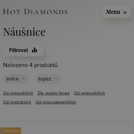
Menu
menu
Náušnice
equalizer
Filtrovat
Nalezeno 4 produktů
clear
clear
srdce
topaz
Od nejnovějších
Dle dodání ihned
Od nejlevnějších
Od nejdražších
Od nejprodávanějších
NOVINKA