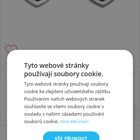
Tyto webové stránky
používají soubory cookie.
Skladem
Stříbrné náušnice Adorable Encased
Tyto webové stránky používají soubory
cookie ke zlepšení uživatelského zážitku.
DE548
Používáním našich webových stránek
souhlasíte se všemi soubory cookie v
2383 Kč
Koupit
souladu s našimi zásadami používání
souborů cookie.
Více informací
VŠE PŘIJMOUT