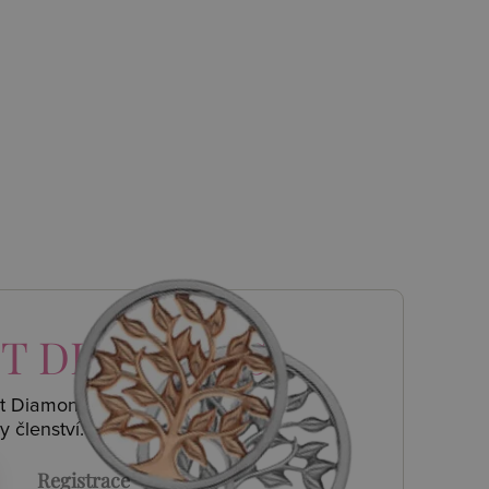
T DIAMONDS
ot Diamonds a
y členství.
Registrace