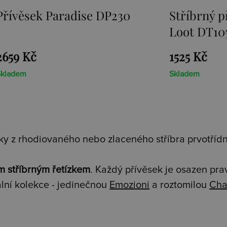
Stříbrný přívěsek Sunken
Přívěsek 
Loot DT105
1525 Kč
1467 Kč
Skladem
Skladem
y z rhodiovaného nebo zlaceného stříbra prvotřídní
m stříbrným řetízkem
. Každý přívěsek je osazen pr
lní kolekce - jedinečnou
Emozioni
a roztomilou
Cha