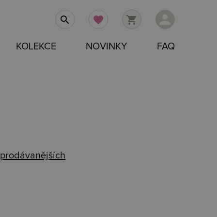
person
search
favorite
shopping_cart
KOLEKCE
NOVINKY
FAQ
prodávanějších