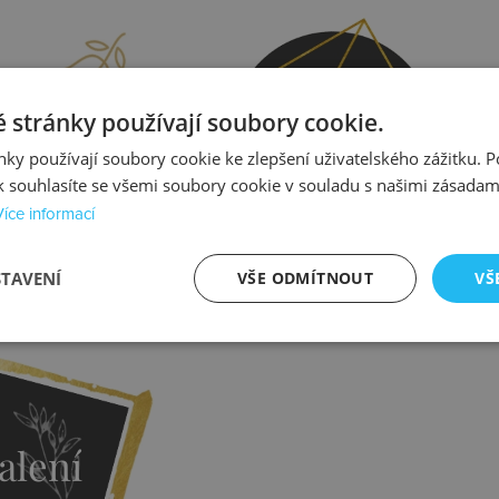
prava
Kontrola
 stránky používají soubory cookie.
ky používají soubory cookie ke zlepšení uživatelského zážitku. 
 souhlasíte se všemi soubory cookie v souladu s našimi zásadam
Více informací
STAVENÍ
VŠE ODMÍTNOUT
VŠ
istit více
Zjistit více
alení