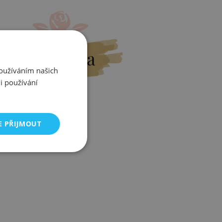
Výměna
Používáním našich
i používání
E PŘIJMOUT
Zjistit více