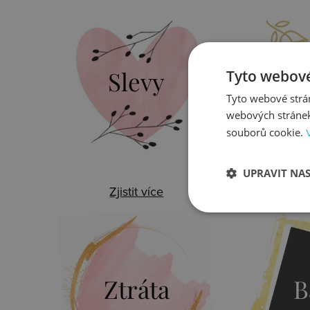
Slevy
Do
Tyto webové
Tyto webové strán
webových stránek
souborů cookie.
UPRAVIT NA
Zjistit více
Zj
Ztráta
B