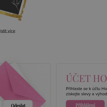
istit více
 AKCE
ÚČET
HO
Přihlaste se k účtu H
získejte
slevy a výhod
Přihlášení
Odeslat