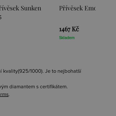
Emozioni Ice Coin
Přívěsek Emozioni 
Coin
1467 Kč
Skladem
 kvality(925/1000). Je to nejbohatší
avým diamantem s certifikátem.
rms
.