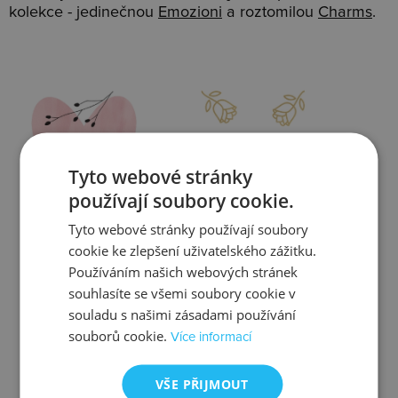
kolekce - jedinečnou
Emozioni
a roztomilou
Charms
.
Slevy
Doprava
Tyto webové stránky
používají soubory cookie.
Tyto webové stránky používají soubory
Zjistit více
Zjistit více
cookie ke zlepšení uživatelského zážitku.
Používáním našich webových stránek
souhlasíte se všemi soubory cookie v
souladu s našimi zásadami používání
souborů cookie.
Více informací
Kontrola
Výměna
VŠE PŘIJMOUT