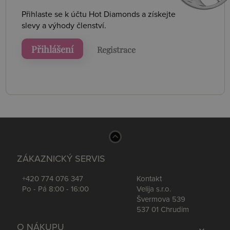
Přihlaste se k účtu Hot Diamonds a získejte
slevy a výhody členství.
Přihlášení
Registrace
ZÁKAZNICKÝ SERVIS
+420 774 076 347
Kontakt
Po - Pá 8:00 - 16:00
Velija s.r.o.
Švermova 539
537 01 Chrudim
O NÁKUPU