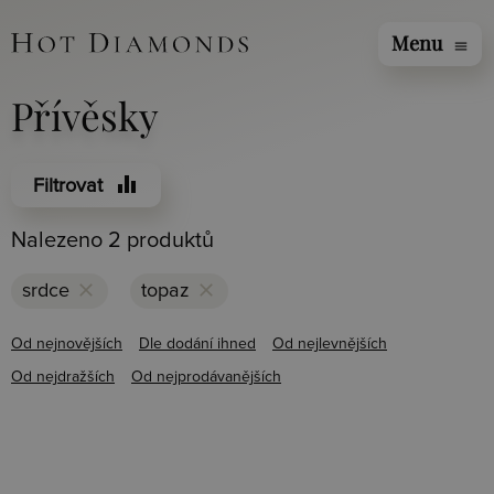
Menu
menu
Přívěsky
equalizer
Filtrovat
Nalezeno 2 produktů
clear
clear
srdce
topaz
Od nejnovějších
Dle dodání ihned
Od nejlevnějších
Od nejdražších
Od nejprodávanějších