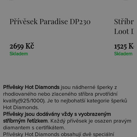
Přívěsek Paradise DP230
Stříbr
Loot D
2659 Kč
1525 Kč
Skladem
Skladem
Přívěsky Hot Diamonds
jsou nádherné šperky z
rhodiovaného nebo zlaceného stříbra prvotřídní
kvality(925/1000). Je to nejbohatší kategorie šperků
Hot Diamonds.
Přívěsky jsou dodávány vždy s vyobrazeným
stříbrným řetízkem
. Každý přívěsek je osazen pravým
diamantem s certifikátem.
Přívěsky Hot Diamonds obsahují dvě speciální