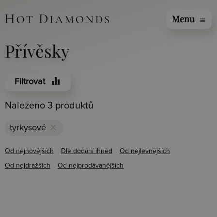
Menu
menu
Přívěsky
equalizer
Filtrovat
Nalezeno 3 produktů
clear
tyrkysové
Od nejnovějších
Dle dodání ihned
Od nejlevnějších
Od nejdražších
Od nejprodávanějších