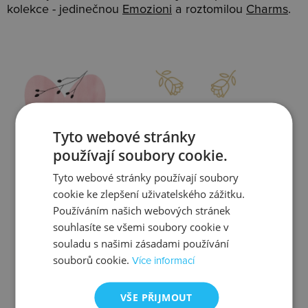
kolekce - jedinečnou
Emozioni
a roztomilou
Charms
.
Slevy
Doprava
Tyto webové stránky
používají soubory cookie.
Tyto webové stránky používají soubory
Zjistit více
Zjistit více
cookie ke zlepšení uživatelského zážitku.
Používáním našich webových stránek
souhlasíte se všemi soubory cookie v
souladu s našimi zásadami používání
souborů cookie.
Více informací
Kontrola
Výměna
VŠE PŘIJMOUT