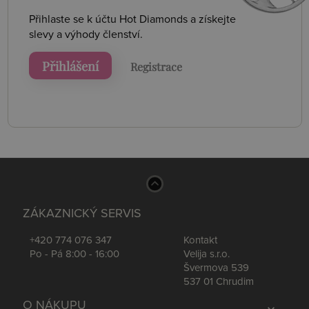
Přihlaste se k účtu Hot Diamonds a získejte
slevy a výhody členství.
Přihlášení
Registrace
ZÁKAZNICKÝ SERVIS
+420 774 076 347
Kontakt
Po - Pá 8:00 - 16:00
Velija s.r.o.
Švermova 539
537 01 Chrudim
O NÁKUPU