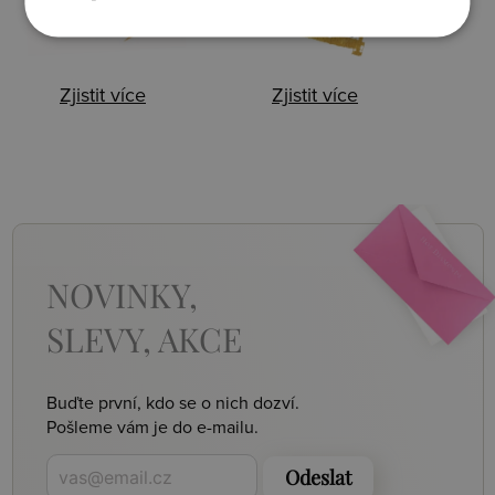
Zjistit více
Zjistit více
NOVINKY,
SLEVY, AKCE
Buďte první, kdo se o nich dozví.
Pošleme vám je do e-mailu.
Odeslat