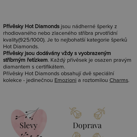
Přívěsky Hot Diamonds
jsou nádherné šperky z
rhodiovaného nebo zlaceného stříbra prvotřídní
kvality(925/1000). Je to nejbohatší kategorie šperků
Hot Diamonds.
Přívěsky jsou dodávány vždy s vyobrazeným
stříbrným řetízkem
. Každý přívěsek je osazen pravým
diamantem s certifikátem.
Přívěsky Hot Diamonds obsahují dvě speciální
kolekce - jedinečnou
Emozioni
a roztomilou
Charms
.
Slevy
Doprava