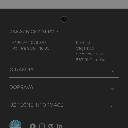
ZÁKAZNICKÝ SERVIS
+420 774 076 347
Kontakt
Po - Pá 8:00 - 16:00
Velija s.r.o.
Švermova 539
537 01 Chrudim
O NÁKUPU
expand_more
DOPRAVA
expand_more
UŽITEČNÉ INFORMACE
expand_more