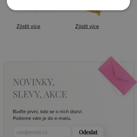
Zjistit více
Zjistit více
NOVINKY,
SLEVY, AKCE
Buďte první, kdo se o nich dozví.
Pošleme vám je do e-mailu.
Odeslat