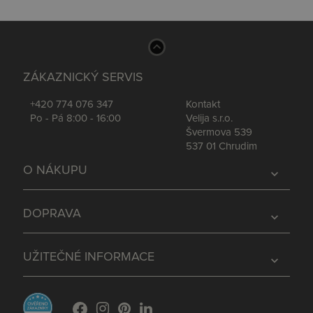
ZÁKAZNICKÝ SERVIS
+420 774 076 347
Kontakt
Po - Pá 8:00 - 16:00
Velija s.r.o.
Švermova 539
537 01 Chrudim
O NÁKUPU
expand_more
DOPRAVA
expand_more
UŽITEČNÉ INFORMACE
expand_more