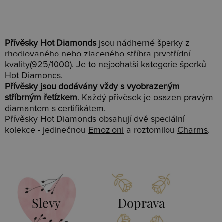
Přívěsky Hot Diamonds
jsou nádherné šperky z
rhodiovaného nebo zlaceného stříbra prvotřídní
kvality(925/1000). Je to nejbohatší kategorie šperků
Hot Diamonds.
Přívěsky jsou dodávány vždy s vyobrazeným
stříbrným řetízkem
. Každý přívěsek je osazen pravým
diamantem s certifikátem.
Přívěsky Hot Diamonds obsahují dvě speciální
kolekce - jedinečnou
Emozioni
a roztomilou
Charms
.
Slevy
Doprava