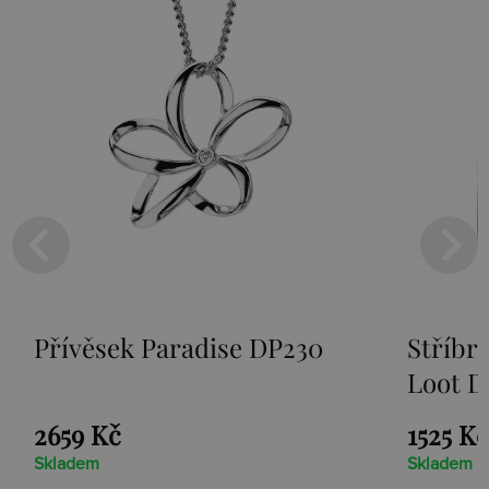
Přívěsek Paradise DP230
Stříbr
Loot D
2659 Kč
1525 Kč
Skladem
Skladem