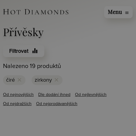
Menu
menu
Přívěsky
equalizer
Filtrovat
Nalezeno 19 produktů
clear
clear
čiré
zirkony
Od nejnovějších
Dle dodání ihned
Od nejlevnějších
Od nejdražších
Od nejprodávanějších