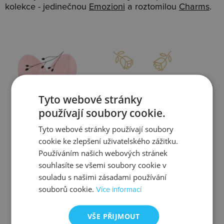
kolekce - jedinečnou
Emozioni
a roztomilou
Charms
.
Slevy
Doprava
Tyto webové stránky
používají soubory cookie.
Tyto webové stránky používají soubory
Zjistit více
Zjistit více
cookie ke zlepšení uživatelského zážitku.
Používáním našich webových stránek
souhlasíte se všemi soubory cookie v
souladu s našimi zásadami používání
souborů cookie.
Více informací
Kontrola
Výměna
VŠE PŘIJMOUT