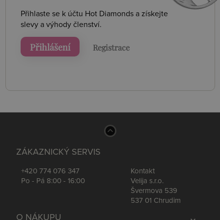
Přihlaste se k účtu Hot Diamonds a získejte
slevy a výhody členství.
Přihlášení
Registrace
ZÁKAZNICKÝ SERVIS
+420 774 076 347
Kontakt
Po - Pá 8:00 - 16:00
Velija s.r.o.
Švermova 539
537 01 Chrudim
O NÁKUPU