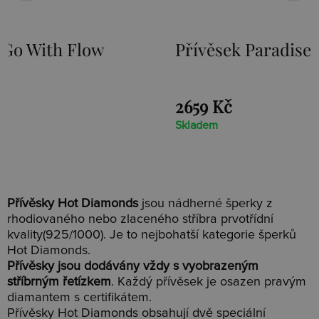
Přívěsek Paradise DP230
Stříb
Loot 
2659 Kč
1525 K
Skladem
Skladem
Přívěsky Hot Diamonds
jsou nádherné šperky z
rhodiovaného nebo zlaceného stříbra prvotřídní
kvality(925/1000). Je to nejbohatší kategorie šperků
Hot Diamonds.
Přívěsky jsou dodávány vždy s vyobrazeným
stříbrným řetízkem
. Každý přívěsek je osazen pravým
diamantem s certifikátem.
Přívěsky Hot Diamonds obsahují dvě speciální