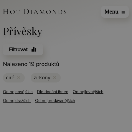
Menu
menu
Přívěsky
equalizer
Filtrovat
Nalezeno 19 produktů
clear
clear
čiré
zirkony
Od nejnovějších
Dle dodání ihned
Od nejlevnějších
Od nejdražších
Od nejprodávanějších