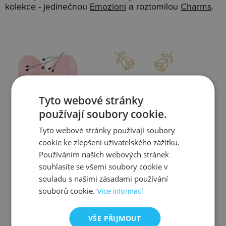
kolekce - jedinečnou
Emozioni
a roztomilou
Charms
.
Slevy
Doprava
Tyto webové stránky
používají soubory cookie.
Tyto webové stránky používají soubory
Zjistit více
Zjistit více
cookie ke zlepšení uživatelského zážitku.
Používáním našich webových stránek
souhlasíte se všemi soubory cookie v
souladu s našimi zásadami používání
souborů cookie.
Více informací
Kontrola
Výměna
VŠE PŘIJMOUT