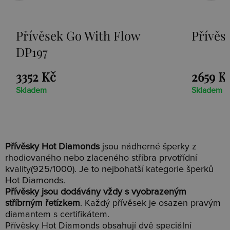
ek Go With Flow
Přívěsek Paradi
č
2659 Kč
Skladem
Přívěsky Hot Diamonds
jsou nádherné šperky z
rhodiovaného nebo zlaceného stříbra prvotřídní
kvality(925/1000). Je to nejbohatší kategorie šperků
Hot Diamonds.
Přívěsky jsou dodávány vždy s vyobrazeným
stříbrným řetízkem
. Každý přívěsek je osazen pravým
diamantem s certifikátem.
Přívěsky Hot Diamonds obsahují dvě speciální