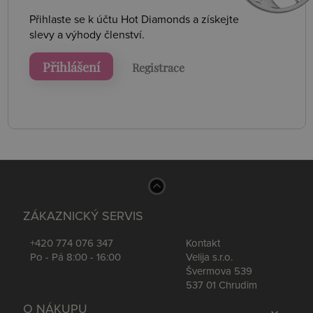
Přihlaste se k účtu Hot Diamonds a získejte
slevy a výhody členství.
Přihlášení
Registrace
ZÁKAZNICKÝ SERVIS
+420 774 076 347
Kontakt
Po - Pá 8:00 - 16:00
Velija s.r.o.
Švermova 539
537 01 Chrudim
O NÁKUPU