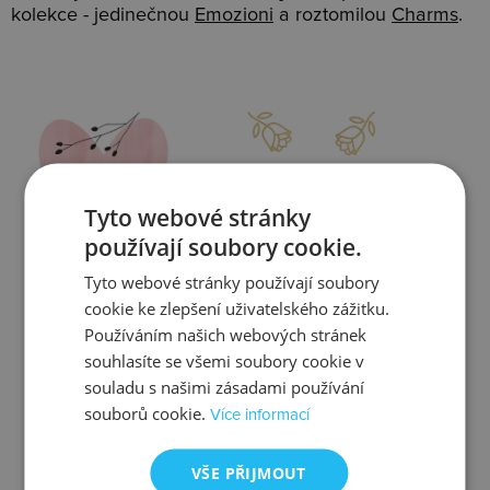
kolekce - jedinečnou
Emozioni
a roztomilou
Charms
.
Slevy
Doprava
Tyto webové stránky
používají soubory cookie.
Tyto webové stránky používají soubory
Zjistit více
Zjistit více
cookie ke zlepšení uživatelského zážitku.
Používáním našich webových stránek
souhlasíte se všemi soubory cookie v
souladu s našimi zásadami používání
souborů cookie.
Více informací
Kontrola
Výměna
VŠE PŘIJMOUT