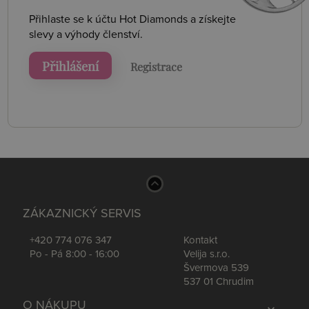
Přihlaste se k účtu Hot Diamonds a získejte
slevy a výhody členství.
Přihlášení
Registrace
ZÁKAZNICKÝ SERVIS
+420 774 076 347
Kontakt
Po - Pá 8:00 - 16:00
Velija s.r.o.
Švermova 539
537 01 Chrudim
O NÁKUPU