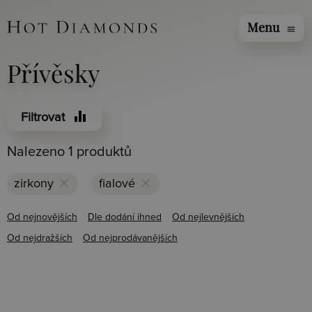
Menu
menu
Přívěsky
equalizer
Filtrovat
Nalezeno 1 produktů
clear
clear
zirkony
fialové
Od nejnovějších
Dle dodání ihned
Od nejlevnějších
Od nejdražších
Od nejprodávanějších