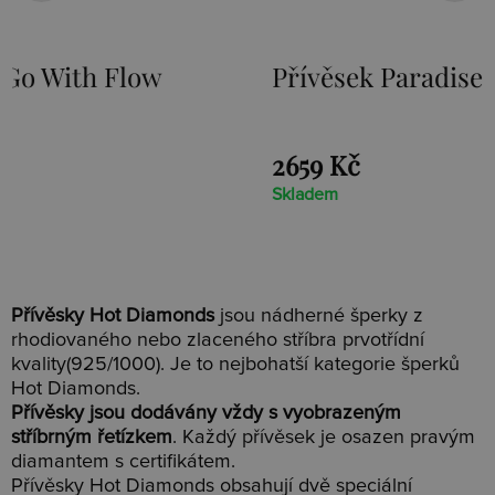
Přívěsek Paradise DP230
Stříb
Loot 
2659 Kč
1525 K
Skladem
Skladem
Přívěsky Hot Diamonds
jsou nádherné šperky z
rhodiovaného nebo zlaceného stříbra prvotřídní
kvality(925/1000). Je to nejbohatší kategorie šperků
Hot Diamonds.
Přívěsky jsou dodávány vždy s vyobrazeným
stříbrným řetízkem
. Každý přívěsek je osazen pravým
diamantem s certifikátem.
Přívěsky Hot Diamonds obsahují dvě speciální