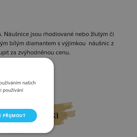
 Náušnice jsou rhodiované nebo žlutým či
avým bílým diamantem s výjimkou náušnic z
oupit za zvýhodněnou cenu.
Používáním našich
i používání
Výměna
E PŘIJMOUT