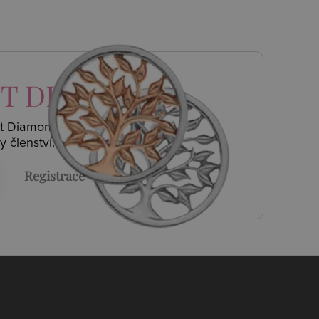
T DIAMONDS
ot Diamonds a
y členství.
Registrace