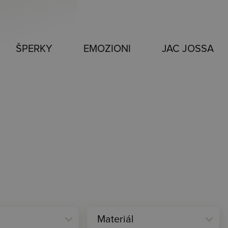
ŠPERKY
EMOZIONI
JAC JOSSA
expand_more
expand_more
Materiál