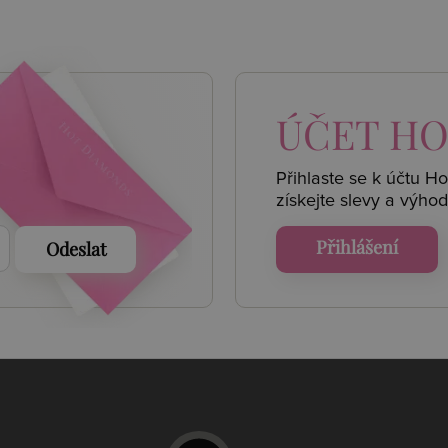
 AKCE
ÚČET
HO
Přihlaste se k účtu H
získejte
slevy a výhod
Přihlášení
Odeslat