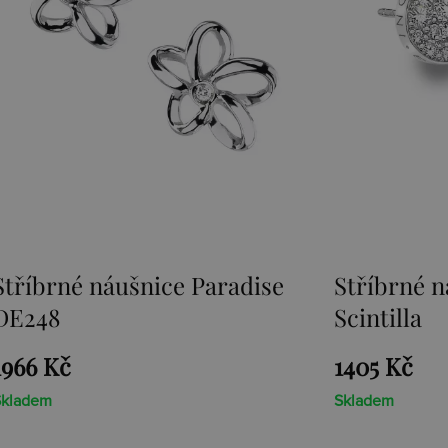
se
Stříbrné náušnice Emozioni
Ná
Scintilla
DE
1405 Kč
23
Skladem
Skl