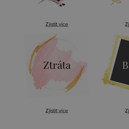
Zjistit více
Zj
Ztráta
B
Zjistit více
Zj