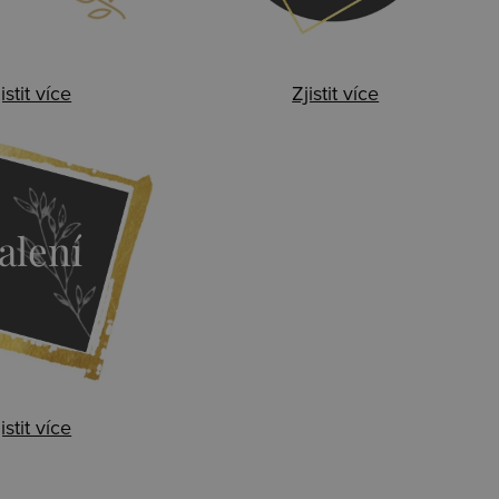
istit více
Zjistit více
alení
istit více