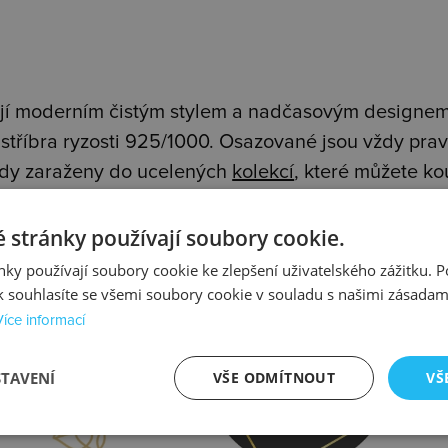
jí moderním čistým stylem a nadčasovým designem.
stříbra ryzosti 925/1000. Osazované jsou vždy pr
vždy zaraženy do ucelených
kolekcí
, které můžete k
 stránky používají soubory cookie.
ky používají soubory cookie ke zlepšení uživatelského zážitku. 
 souhlasíte se všemi soubory cookie v souladu s našimi zásadam
Více informací
prava
Kontrola
STAVENÍ
VŠE ODMÍTNOUT
VŠ