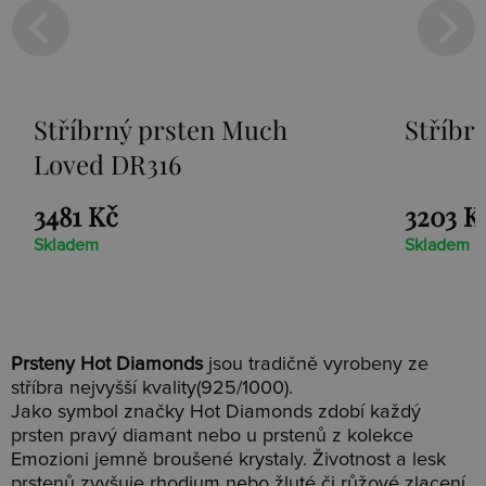
Stříbrný prsten Much
Stříbrn
Loved DR316
3481 Kč
3203 K
Skladem
Skladem
Prsteny Hot Diamonds
jsou tradičně vyrobeny ze
stříbra nejvyšší kvality(925/1000).
Jako symbol značky Hot Diamonds zdobí každý
prsten pravý diamant nebo u prstenů z kolekce
Emozioni jemně broušené krystaly. Životnost a lesk
prstenů zvyšuje rhodium nebo žluté či růžové zlacení.