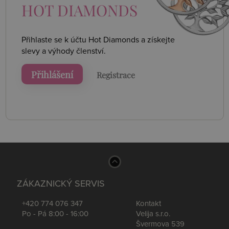
HOT DIAMONDS
Přihlaste se k účtu Hot Diamonds a získejte
slevy a výhody členství.
Přihlášení
Registrace
ZÁKAZNICKÝ SERVIS
+420 774 076 347
Kontakt
Po - Pá 8:00 - 16:00
Velija s.r.o.
Švermova 539