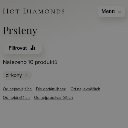
Menu
menu
Prsteny
equalizer
Filtrovat
Nalezeno 10 produktů
clear
zirkony
Od nejnovějších
Dle dodání ihned
Od nejlevnějších
Od nejdražších
Od nejprodávanějších