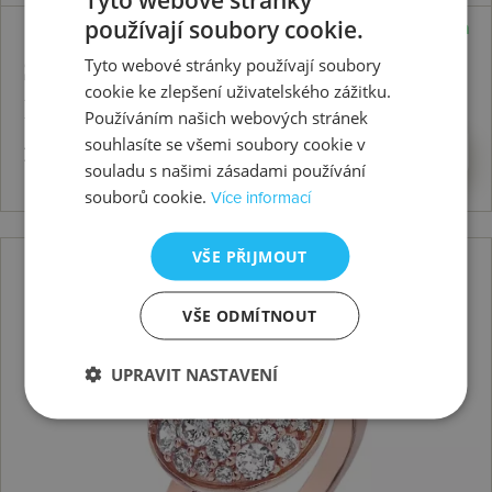
používají soubory cookie.
Skladem
Stříbrný prsten Emozioni Scintilla
Tyto webové stránky používají soubory
cookie ke zlepšení uživatelského zážitku.
Peridot Nature
Používáním našich webových stránek
souhlasíte se všemi soubory cookie v
1368 Kč
Koupit
souladu s našimi zásadami používání
souborů cookie.
Více informací
VŠE PŘIJMOUT
VŠE ODMÍTNOUT
UPRAVIT NASTAVENÍ