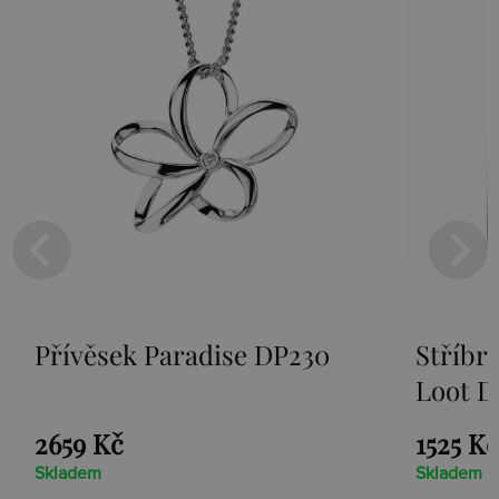
Přívěsek Paradise DP230
Stříbr
Loot D
2659 Kč
1525 Kč
Skladem
Skladem