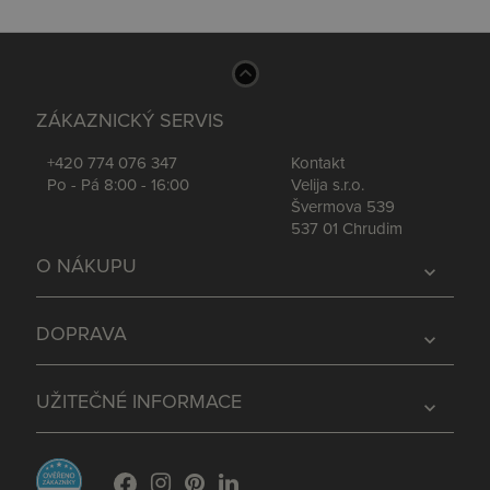
ZÁKAZNICKÝ SERVIS
+420 774 076 347
Kontakt
Po - Pá 8:00 - 16:00
Velija s.r.o.
Švermova 539
537 01 Chrudim
O NÁKUPU
expand_more
DOPRAVA
expand_more
UŽITEČNÉ INFORMACE
expand_more