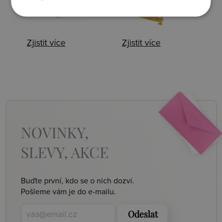
Zjistit více
Zjistit více
NOVINKY,
SLEVY, AKCE
Buďte první, kdo se o nich dozví.
Pošleme vám je do e-mailu.
Odeslat