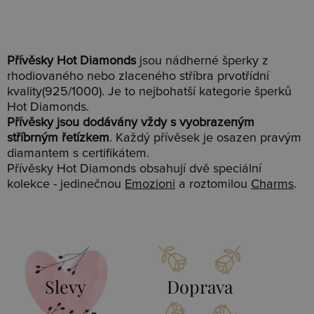
Přívěsky Hot Diamonds
jsou nádherné šperky z
rhodiovaného nebo zlaceného stříbra prvotřídní
kvality(925/1000). Je to nejbohatší kategorie šperků
Hot Diamonds.
Přívěsky jsou dodávány vždy s vyobrazeným
stříbrným řetízkem
. Každý přívěsek je osazen pravým
diamantem s certifikátem.
Přívěsky Hot Diamonds obsahují dvě speciální
kolekce - jedinečnou
Emozioni
a roztomilou
Charms
.
Slevy
Doprava