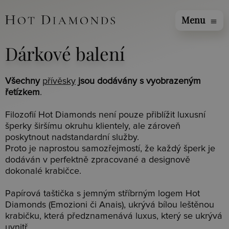
Menu
menu
Dárkové balení
Všechny
přívěsky
jsou dodávány s vyobrazeným
řetízkem
.
Filozofií Hot Diamonds není pouze přiblížit luxusní
šperky širšímu okruhu klientely, ale zároveň
poskytnout nadstandardní služby.
Proto je naprostou samozřejmostí, že každý šperk je
dodáván v perfektně zpracované a designově
dokonalé krabičce.
Papírová taštička s jemným stříbrným logem Hot
Diamonds (Emozioni či Anais), ukrývá bílou leštěnou
krabičku, která předznamenává luxus, který se ukrývá
uvnitř.