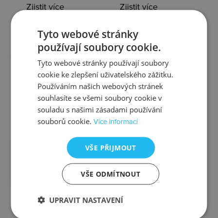
Zjistit více
Zjistit více
Tyto webové stránky
používají soubory cookie.
Kontrola
Výměna
Tyto webové stránky používají soubory
cookie ke zlepšení uživatelského zážitku.
Používáním našich webových stránek
souhlasíte se všemi soubory cookie v
souladu s našimi zásadami používání
Zjistit více
Zjistit více
souborů cookie.
Více informací
VŠE PŘIJMOUT
Ztráta
Balení
VŠE ODMÍTNOUT
UPRAVIT NASTAVENÍ