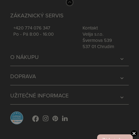
ZÁKAZNICKÝ SERVIS
+420 774 076 347
Kontakt
Po - Pá 8:00 - 16:00
Velija s.r.o.
Švermova 539
537 01 Chrudim
O NÁKUPU
expand_more
DOPRAVA
expand_more
UŽITEČNÉ INFORMACE
expand_more