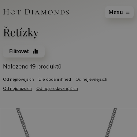
Menu
menu
Řetízky
equalizer
Filtrovat
Nalezeno 19 produktů
Od nejnovějších
Dle dodání ihned
Od nejlevnějších
Od nejdražších
Od nejprodávanějších