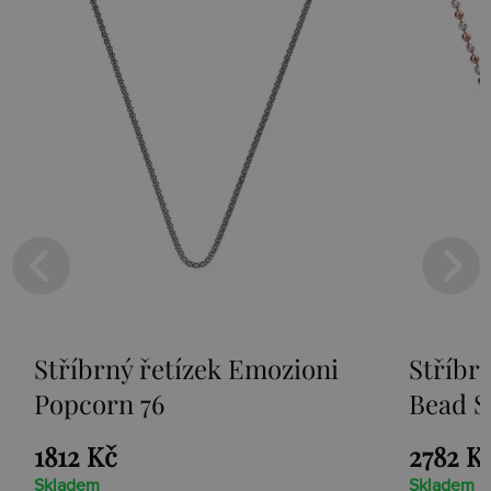
Stříbrný řetízek Emozioni
Stří
Bead Silver Rose 76
Bead
2782 Kč
1812
Skladem
Sklad