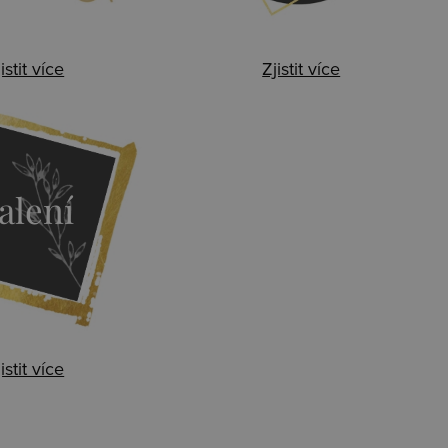
istit více
Zjistit více
alení
istit více