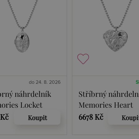
do 24. 8. 2026
S
brný náhrdelník
Stříbrný náhrdeln
ories Locket
Memories Heart
73
Locket DP772
 Kč
6678 Kč
Koupit
Koupi