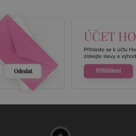
 AKCE
ÚČET
HO
Přihlaste se k účtu H
získejte
slevy a výhod
Přihlášení
Odeslat