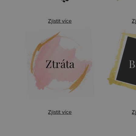
Zjistit více
Zj
Ztráta
B
Zjistit více
Zj