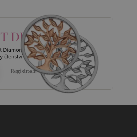
T DIAMONDS
ot Diamonds a
y členství.
Registrace