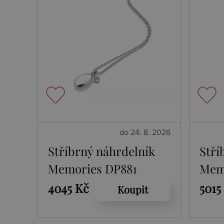
do 24. 8. 2026
Stříbrný náhrdelník
Stří
Memories DP881
Mem
DP7
4045 Kč
5015
Koupit