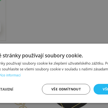
 stránky používají soubory cookie.
ky používají soubory cookie ke zlepšení uživatelského zážitku. 
 souhlasíte se všemi soubory cookie v souladu s našimi zásadam
Více informací
prava
Kontrola
STAVENÍ
VŠE ODMÍTNOUT
VŠ