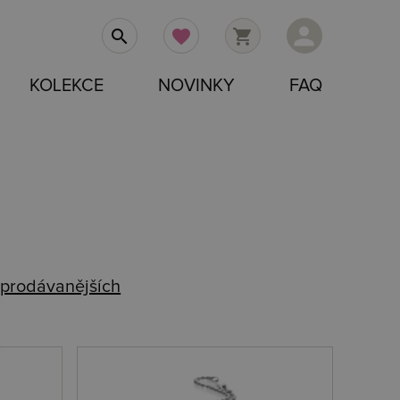
person
search
favorite
shopping_cart
KOLEKCE
NOVINKY
FAQ
prodávanějších