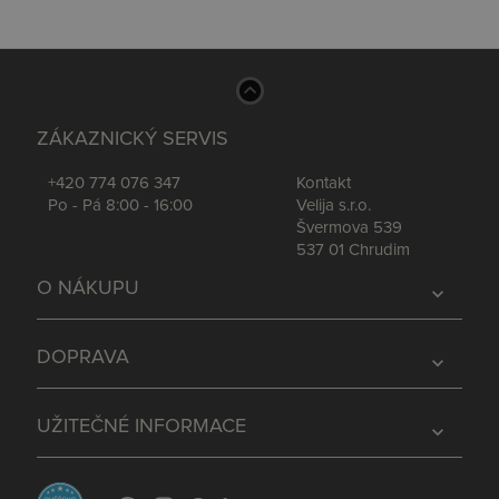
ZÁKAZNICKÝ SERVIS
+420 774 076 347
Kontakt
Po - Pá 8:00 - 16:00
Velija s.r.o.
Švermova 539
537 01 Chrudim
O NÁKUPU
expand_more
DOPRAVA
expand_more
UŽITEČNÉ INFORMACE
expand_more