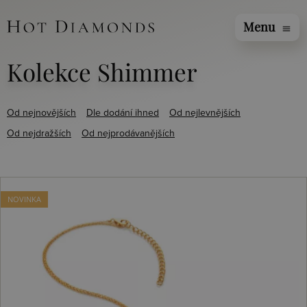
Menu
menu
Kolekce Shimmer
Od nejnovějších
Dle dodání ihned
Od nejlevnějších
Od nejdražších
Od nejprodávanějších
NOVINKA