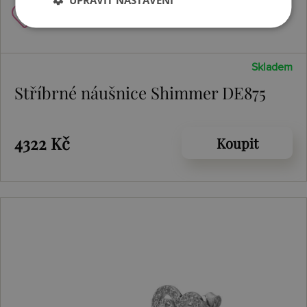
Skladem
Stříbrné náušnice Shimmer DE875
4322 Kč
Koupit