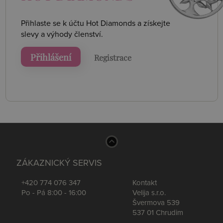
Přihlaste se k účtu Hot Diamonds a získejte
slevy a výhody členství.
Přihlášení
Registrace
ZÁKAZNICKÝ SERVIS
+420 774 076 347
Kontakt
Po - Pá 8:00 - 16:00
Velija s.r.o.
Švermova 539
537 01 Chrudim