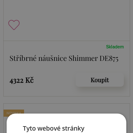
Skladem
Stříbrné náušnice Shimmer DE875
4322 Kč
Koupit
NOVINKA
Tyto webové stránky