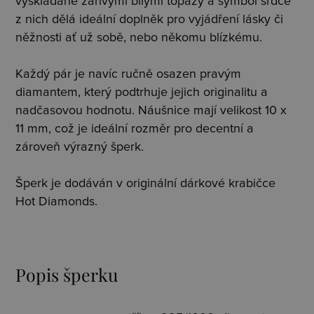
vyskládané zářivými bílými topazy a symbol srdce
z nich dělá ideální doplněk pro vyjádření lásky či
něžnosti ať už sobě, nebo někomu blízkému.
Každý pár je navíc ručně osazen pravým
diamantem, který podtrhuje jejich originalitu a
nadčasovou hodnotu. Náušnice mají velikost 10 x
11 mm, což je ideální rozměr pro decentní a
zároveň výrazný šperk.
Šperk je dodáván v originální dárkové krabičce
Hot Diamonds.
Popis šperku