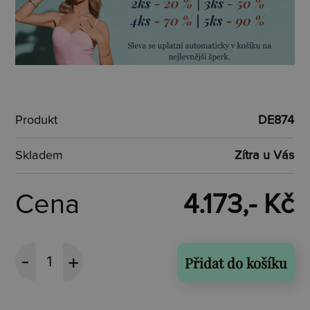
Produkt
DE874
Skladem
Zítra u Vás
Cena
4.173,- Kč
Přidat do košíku