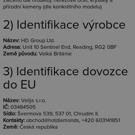
zlaceno dle modelu), nerezová ocel, krystaly a
přírodní kameny (dle konkrétního modelu)
2) Identifikace výrobce
Název:
HD Group Ltd.
Adresa:
Unit 10 Sentinel End, Reading, RG2 0BF
Země původu:
Velká Británie
3) Identifikace dovozce
do EU
Název:
Velija s.r.o.
IČ:
03484505
Sídlo:
Švermova 539, 537 01, Chrudim II.
Kontakty:
obchod@hotdiamonds, +420 603141851
Země:
Česká republika