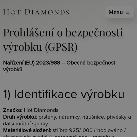
Menu
menu
Prohlášení o bezpečnosti
výrobku (GPSR)
Nařízení (EU) 2023/988 – Obecná bezpečnost
výrobků
1) Identifikace výrobku
Značka:
Hot Diamonds
Druh výrobku:
prsteny, náramky, náušnice, přívěsky a
další módní šperky
Materiálové složení:
stříbro 925/1000 (rhodiováno /