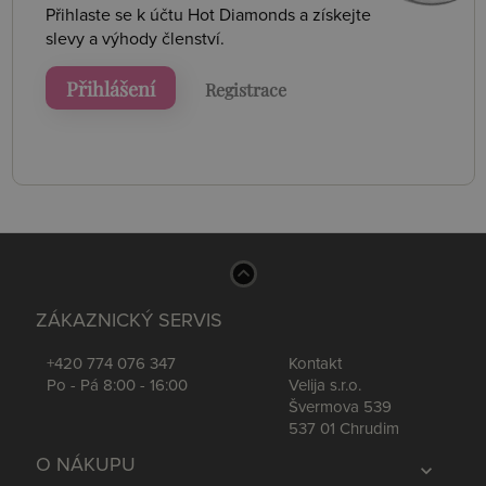
Přihlaste se k účtu Hot Diamonds a získejte
slevy a výhody členství.
Přihlášení
Registrace
ZÁKAZNICKÝ SERVIS
+420 774 076 347
Kontakt
Po - Pá 8:00 - 16:00
Velija s.r.o.
Švermova 539
537 01 Chrudim
O NÁKUPU
expand_more