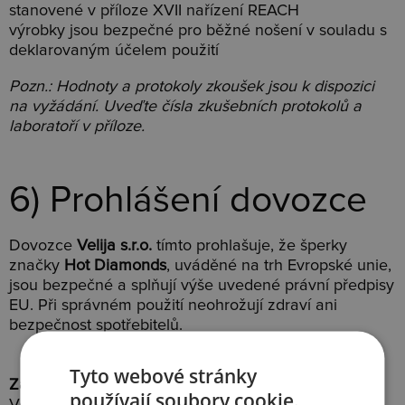
stanovené v příloze XVII nařízení REACH
výrobky jsou bezpečné pro běžné nošení v souladu s
deklarovaným účelem použití
Pozn.: Hodnoty a protokoly zkoušek jsou k dispozici
na vyžádání. Uveďte čísla zkušebních protokolů a
laboratoří v příloze.
6) Prohlášení dovozce
Dovozce
Velija s.r.o.
tímto prohlašuje, že šperky
značky
Hot Diamonds
, uváděné na trh Evropské unie,
jsou bezpečné a splňují výše uvedené právní předpisy
EU. Při správném použití neohrožují zdraví ani
bezpečnost spotřebitelů.
Tyto webové stránky
Za dovozce do EU:
používají soubory cookie.
Velija s.r.o.