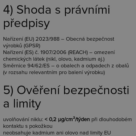
4) Shoda s právními
předpisy
Nařízení (EU) 2023/988 – Obecná bezpečnost
výrobků (GPSR)
Nařízení (ES) č. 1907/2006 (REACH) – omezení
chemických látek (nikl, olovo, kadmium aj.)
Směrnice 94/62/ES – o obalech a odpadech z obalů
(v rozsahu relevantním pro balení výrobku)
5) Ověření bezpečnosti
a limity
uvolňování niklu:
< 0,2 µg/cm²/týden
při dlouhodobém
kontaktu s pokožkou
neobsahuje kadmium ani olovo nad limity EU