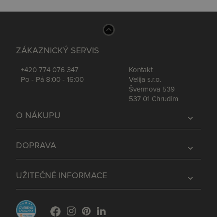
ZÁKAZNICKÝ SERVIS
+420 774 076 347
Kontakt
Po - Pá 8:00 - 16:00
Velija s.r.o.
Švermova 539
537 01 Chrudim
O NÁKUPU
expand_more
DOPRAVA
expand_more
UŽITEČNÉ INFORMACE
expand_more