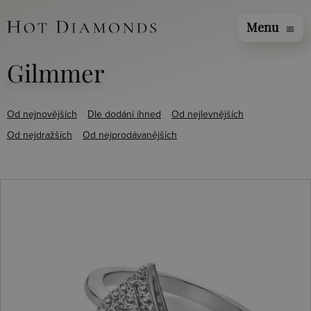
Menu
menu
Gilmmer
Od nejnovějších
Dle dodání ihned
Od nejlevnějších
Od nejdražších
Od nejprodávanějších