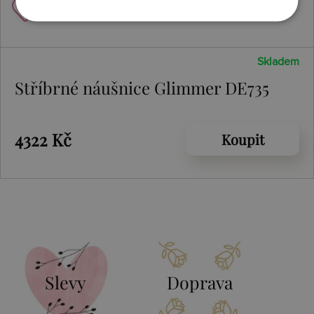
Skladem
Stříbrné náušnice Glimmer DE735
4322 Kč
Koupit
Slevy
Doprava