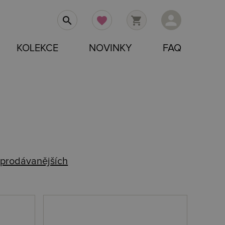
person
search
favorite
shopping_cart
KOLEKCE
NOVINKY
FAQ
prodávanějších