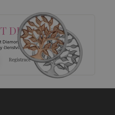
T DIAMONDS
ot Diamonds a
y členství.
Registrace