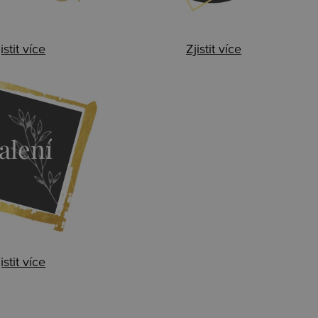
istit více
Zjistit více
alení
istit více