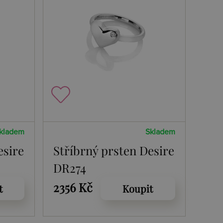
kladem
Skladem
esire
Stříbrný prsten Desire
DR274
2356 Kč
t
Koupit