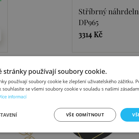
Stříbrný náhrdeln
DP965
3314 Kč
 stránky používají soubory cookie.
ky používají soubory cookie ke zlepšení uživatelského zážitku. 
 souhlasíte se všemi soubory cookie v souladu s našimi zásadam
Více informací
prava
Kontrola
STAVENÍ
VŠE ODMÍTNOUT
VŠ