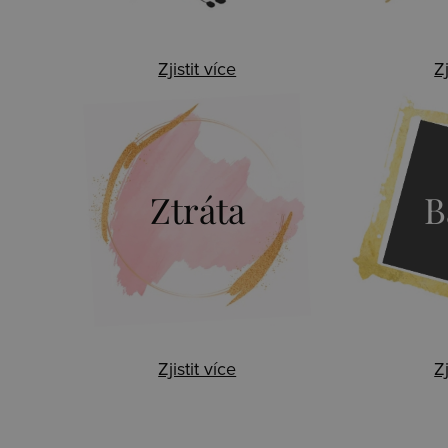
Zjistit více
Zj
Ztráta
B
Zjistit více
Zj