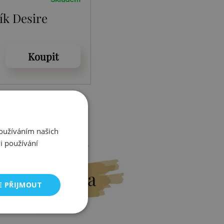
ík Desire
Koupit
Používáním našich
i používání
Výměna
E PŘIJMOUT