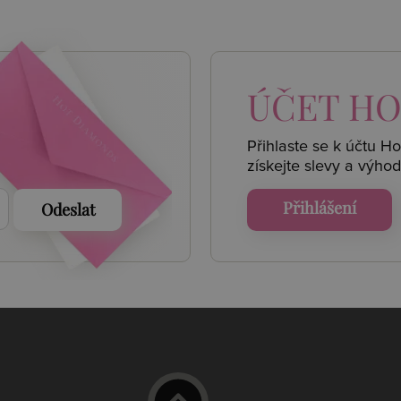
 AKCE
ÚČET
HO
Přihlaste se k účtu H
získejte
slevy a výhod
Přihlášení
Odeslat