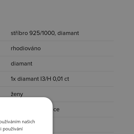
stříbro 925/1000, diamant
rhodiováno
diamant
1x diamant I3/H 0,01 ct
ženy
s kamínkem, srdce
Používáním našich
stříbrná, čirá
i používání