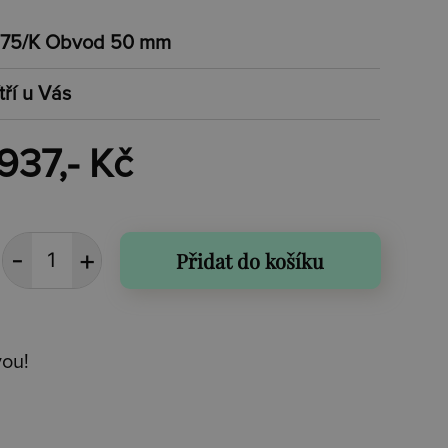
75/K Obvod 50 mm
tří u Vás
937,- Kč
Přidat do košíku
vou!