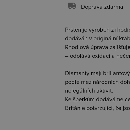
Doprava zdarma
Prsten je vyroben z rhodio
dodáván v originální kra
Rhodiová úprava zajišťuje 
– odolává oxidaci a neče
Diamanty mají briliantový 
podle mezinárodních doh
nelegálních aktivit.
Ke šperkům dodáváme cer
Británie potvrzující, že 