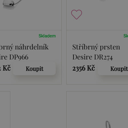
Skladem
S
íbrný náhrdelník
Stříbrný prsten
ire DP966
Desire DR274
2 Kč
2356 Kč
Koupit
Koupit