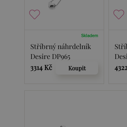
Skladem
Stříbrný náhrdelník
Stř
Desire DP965
Des
3314 Kč
432
Koupit