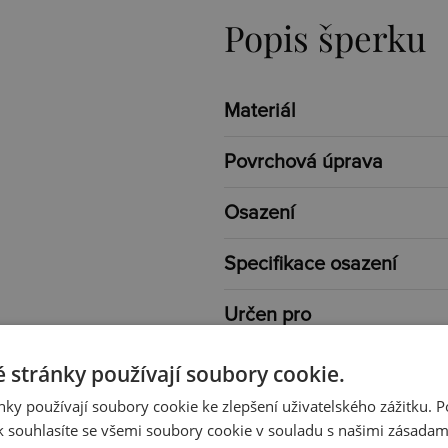
Popis šperku
Materiál
Povrchová úprava
Osazení
Specifikace osazení
Určen pro
Typ
 stránky používají soubory cookie.
ky používají soubory cookie ke zlepšení uživatelského zážitku. 
Barva
 souhlasíte se všemi soubory cookie v souladu s našimi zásadam