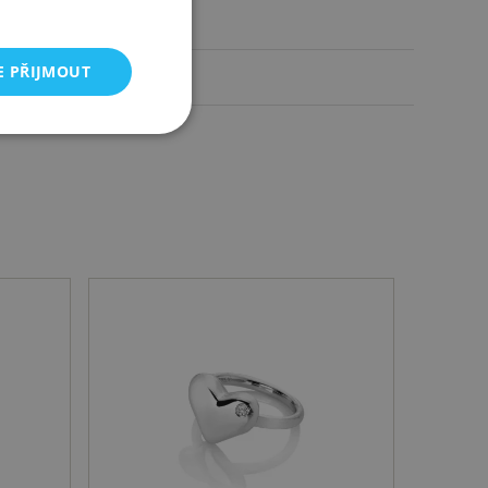
15x13 mm
E PŘIJMOUT
6,90 g