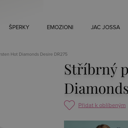
ŠPERKY
EMOZIONI
JAC JOSSA
 prsten Hot Diamonds Desire DR275
Stříbrný 
Diamonds
Přidat k oblíbeným