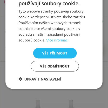
používají soubory cookie.
Tyto webové stránky používají soubory
cookie ke zlepšení uživatelského zážitku.
Skladem
Používáním našich webových stránek
souhlasíte se všemi soubory cookie v
Stříbrné náušnice Flora DE581
souladu s našimi zásadami používání
souborů cookie.
Více informací
2937 Kč
Koupit
VŠE PŘIJMOUT
VŠE ODMÍTNOUT
UPRAVIT NASTAVENÍ