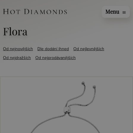
Menu
menu
Flora
Od nejnovějších
Dle dodání ihned
Od nejlevnějších
Od nejdražších
Od nejprodávanějších