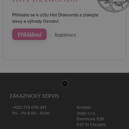
Přihlaste se k účtu Hot Diamonds a získejte
slevy a výhody členství.
Přihlášení
Registrace
ZÁKAZNICKÝ SERVIS
+420 774 076 347
Kontakt
Po - Pá 8:00 - 16:00
Velija s.r.o.
Švermova 539
537 01 Chrudim