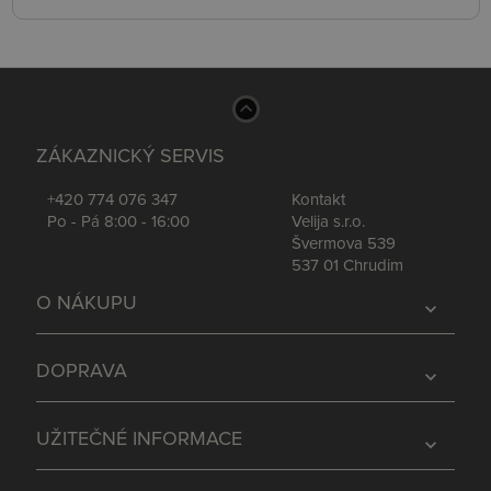
ZÁKAZNICKÝ SERVIS
+420 774 076 347
Kontakt
Po - Pá 8:00 - 16:00
Velija s.r.o.
Švermova 539
537 01 Chrudim
O NÁKUPU
expand_more
DOPRAVA
expand_more
UŽITEČNÉ INFORMACE
expand_more