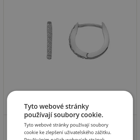
Tyto webové stránky
používají soubory cookie.
Skladem
Tyto webové stránky používají soubory
Stříbrné náušnice Flora DE581
cookie ke zlepšení uživatelského zážitku.
Používáním našich webových stránek