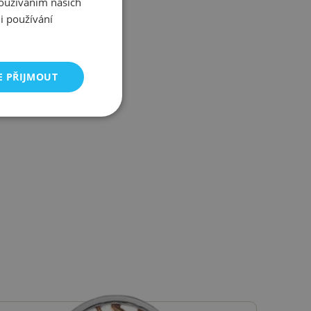
Zjistit více
Používáním našich
i používání
E PŘIJMOUT