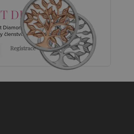
T DIAMONDS
ot Diamonds a
y členství.
Registrace