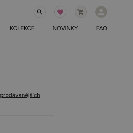
person
search
favorite
shopping_cart
KOLEKCE
NOVINKY
FAQ
prodávanějších