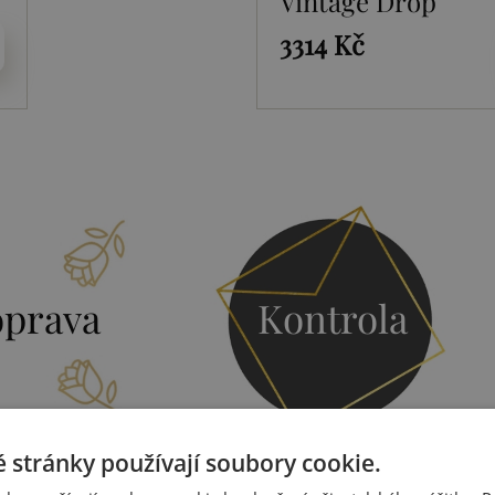
Vintage Drop
3314 Kč
prava
Kontrola
 stránky používají soubory cookie.