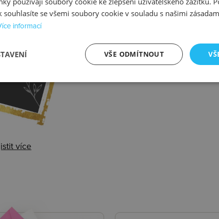
istit více
Zjistit více
ky používají soubory cookie ke zlepšení uživatelského zážitku. 
 souhlasíte se všemi soubory cookie v souladu s našimi zásadam
Více informací
STAVENÍ
VŠE ODMÍTNOUT
VŠ
alení
istit více