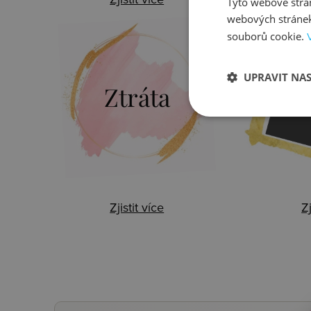
Zjistit více
Zj
Tyto webové strán
webových stránek
souborů cookie.
UPRAVIT NA
Ztráta
B
Zjistit více
Zj