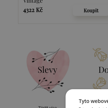
Vintage
4322 Kč
Koupit
Slevy
Do
Tyto webové