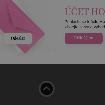
 AKCE
ÚČET
HO
Přihlaste se k účtu H
získejte
slevy a výhod
Přihlášení
Odeslat