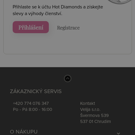
Přihlaste se k účtu Hot Diamonds a získejte
slevy a výhody členství.
Přihlášení
Registrace
ZÁKAZNICKÝ SERVIS
+420 774 076 347
Kontakt
Po - Pá 8:00 - 16:00
Velija s.r.o.
Švermova 539
537 01 Chrudim
O NÁKUPU
expand_more