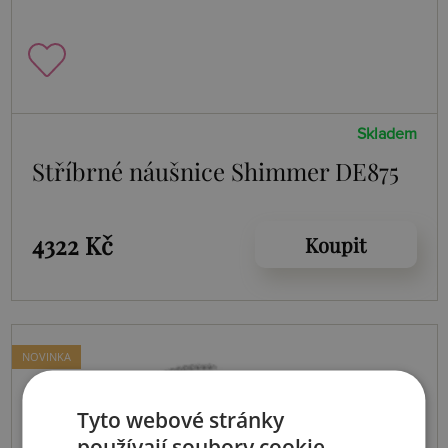
Skladem
Stříbrné náušnice Shimmer DE875
4322 Kč
Koupit
NOVINKA
Tyto webové stránky
používají soubory cookie.