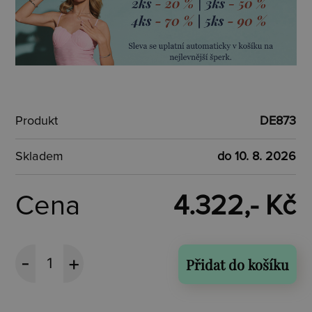
Produkt
DE873
Skladem
do 10. 8. 2026
Cena
4.322,- Kč
Přidat do košíku