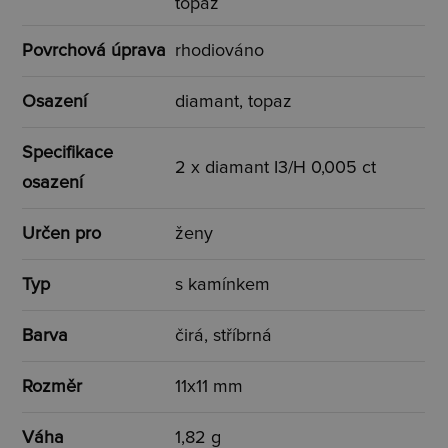
topaz
Povrchová úprava
rhodiováno
Osazení
diamant, topaz
Specifikace
2 x diamant I3/H 0,005 ct
osazení
Určen pro
ženy
Typ
s kamínkem
Barva
čirá, stříbrná
Rozměr
11x11 mm
Váha
1,82 g