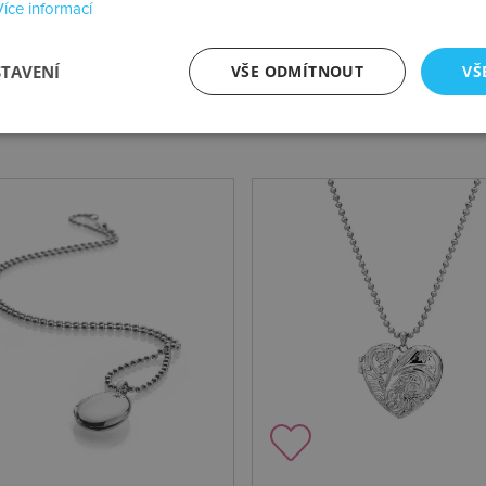
Více informací
STAVENÍ
VŠE ODMÍTNOUT
VŠ