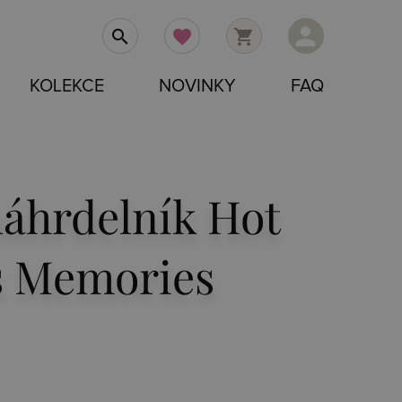
person
search
favorite
shopping_cart
KOLEKCE
NOVINKY
FAQ
náhrdelník Hot
 Memories