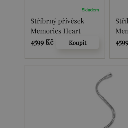
Skladem
Stříbrný přívěsek
Stř
Memories Heart
Mem
Locket
Loc
4599 Kč
459
Koupit