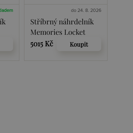
kladem
do 24. 8. 2026
ík
Stříbrný náhrdelník
Memories Locket
DP773
5015 Kč
Koupit