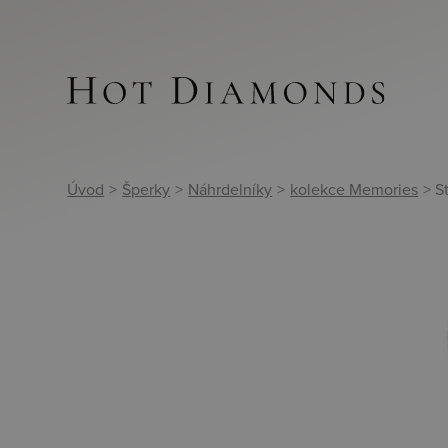
Úvod
>
Šperky
>
Náhrdelníky
>
kolekce Memories
> S