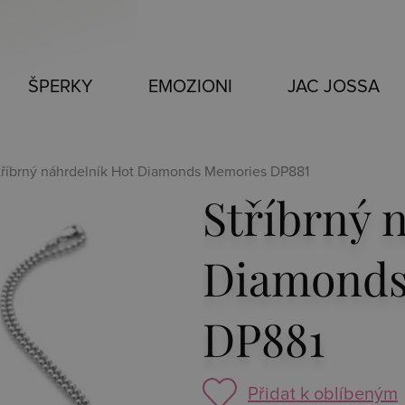
ŠPERKY
EMOZIONI
JAC JOSSA
tříbrný náhrdelník Hot Diamonds Memories DP881
Stříbrný 
Diamonds
DP881
Přidat k oblíbeným