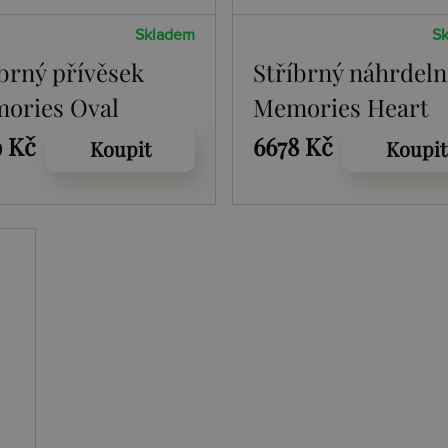
Skladem
S
íbrný přívěsek
Stříbrný náhrdeln
ories Oval
Memories Heart
ket
Locket DP772
9 Kč
6678 Kč
Koupit
Koupit