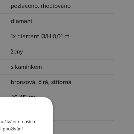
pozlaceno, rhodiováno
diamant
1x diamant I3/H 0,01 ct
ženy
s kamínkem
bronzová, čirá, stříbrná
40-45 cm
15 x 22 mm
Používáním našich
4,7 g
i používání