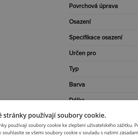
Povrchová úprava
Osazení
Specifikace osazení
Určen pro
Typ
Barva
Délka
 stránky používají soubory cookie.
Rozměr
ky používají soubory cookie ke zlepšení uživatelského zážitku. 
Váha
 souhlasíte se všemi soubory cookie v souladu s našimi zásadam