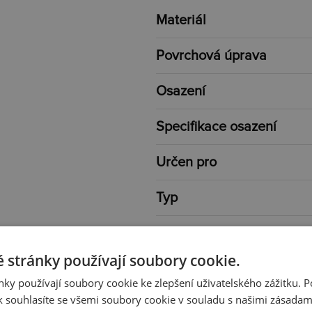
Materiál
Povrchová úprava
Osazení
Specifikace osazení
Určen pro
Typ
Barva
 stránky používají soubory cookie.
Délka
ky používají soubory cookie ke zlepšení uživatelského zážitku. 
 souhlasíte se všemi soubory cookie v souladu s našimi zásadam
Rozměr