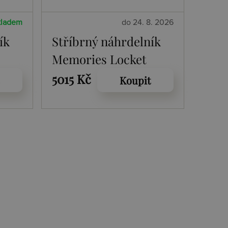
kladem
do 24. 8. 2026
ík
Stříbrný náhrdelník
Memories Locket
DP773
5015 Kč
Koupit