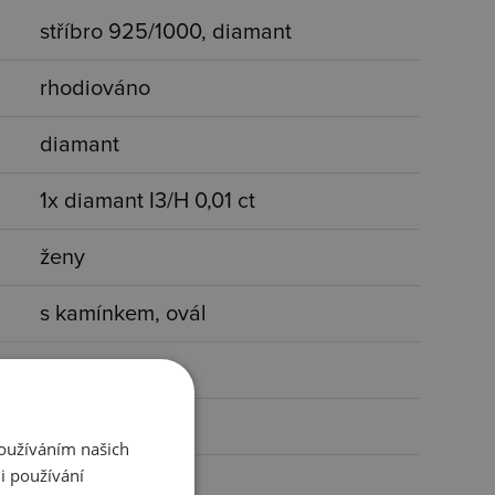
stříbro 925/1000, diamant
rhodiováno
diamant
1x diamant I3/H 0,01 ct
ženy
s kamínkem, ovál
čirá, stříbrná
45 cm
Používáním našich
i používání
18x25 mm