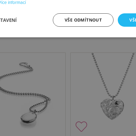
Více informací
STAVENÍ
VŠE ODMÍTNOUT
VŠ