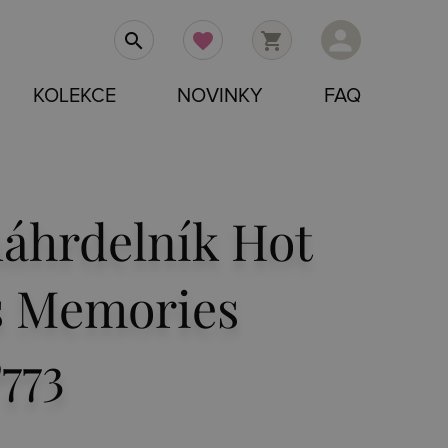
person
search
favorite
shopping_cart
KOLEKCE
NOVINKY
FAQ
náhrdelník Hot
 Memories
773