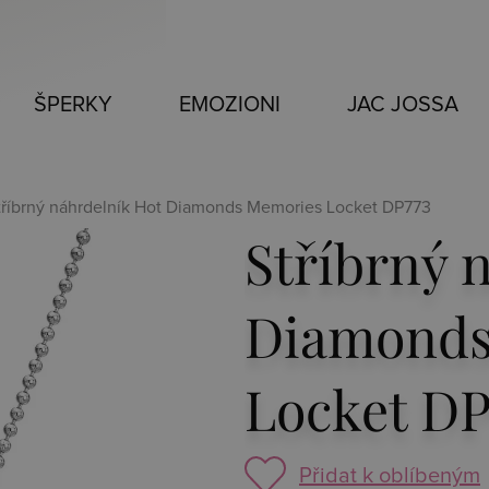
ŠPERKY
EMOZIONI
JAC JOSSA
tříbrný náhrdelník Hot Diamonds Memories Locket DP773
Stříbrný 
Diamonds
Locket DP
Přidat k oblíbeným