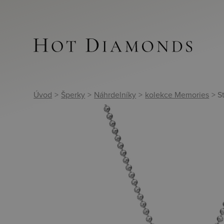
Úvod
>
Šperky
>
Náhrdelníky
>
kolekce Memories
> S