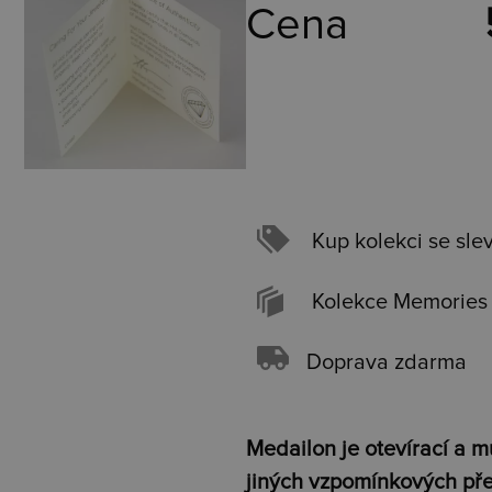
Cena
Kup kolekci se sle
Kolekce Memories
Doprava zdarma
Medailon je otevírací a mů
jiných vzpomínkových př