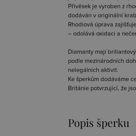
Přívěsek je vyroben z rhod
dodáván v originální kra
Rhodiová úprava zajišťuje 
– odolává oxidaci a neče
Diamanty mají briliantový 
podle mezinárodních doh
nelegálních aktivit.
Ke šperkům dodáváme cer
Británie potvrzující, že 
Popis šperku