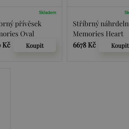
Skladem
S
íbrný přívěsek
Stříbrný náhrdeln
ories Oval
Memories Heart
ket
Locket DP772
9 Kč
6678 Kč
Koupit
Koupit