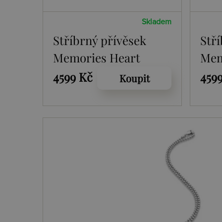
Skladem
Stříbrný přívěsek
Stř
Memories Heart
Mem
Locket
Loc
4599 Kč
459
Koupit