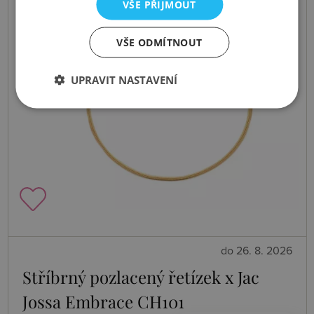
VŠE PŘIJMOUT
VŠE ODMÍTNOUT
UPRAVIT NASTAVENÍ
do 26. 8. 2026
Stříbrný pozlacený řetízek x Jac
Jossa Embrace CH101