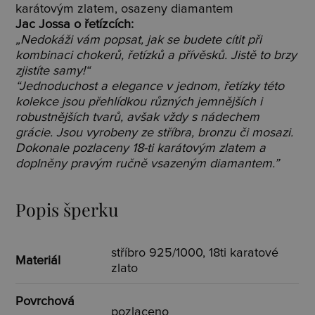
karátovým zlatem, osazeny diamantem
Jac Jossa o řetízcích:
„Nedokáži vám popsat, jak se budete cítit při
kombinaci chokerů, řetízků a přívěsků. Jistě to brzy
zjistíte samy!“
“Jednoduchost a elegance v jednom, řetízky této
kolekce jsou přehlídkou různých jemnějších i
robustnějších tvarů, avšak vždy s nádechem
grácie. Jsou vyrobeny ze stříbra, bronzu či mosazi.
Dokonale pozlaceny 18-ti karátovým zlatem a
doplněny pravým ručně vsazeným diamantem.”
Popis šperku
stříbro 925/1000, 18ti karatové
Materiál
zlato
Povrchová
pozlaceno