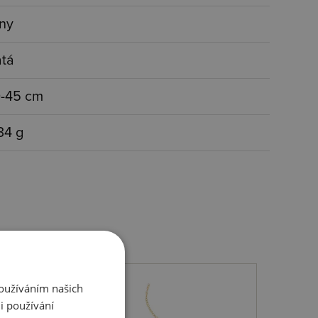
ny
atá
-45 cm
34 g
Používáním našich
i používání