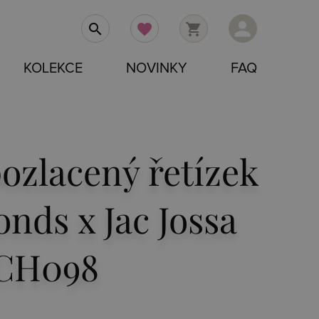
person
search
favorite
shopping_cart
KOLEKCE
NOVINKY
FAQ
pozlacený řetízek
nds x Jac Jossa
CH098