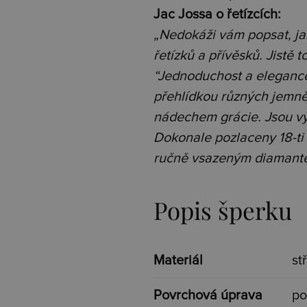
Jac Jossa o řetízcích:
„Nedokáži vám popsat, jak
řetízků a přívěsků. Jistě t
“Jednoduchost a elegance 
přehlídkou různých jemněj
nádechem grácie. Jsou vyr
Dokonale pozlaceny 18-t
ručně vsazeným diamant
Popis šperku
Materiál
st
Povrchová úprava
po