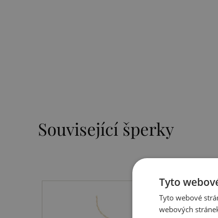
Související šperky
Tyto webové
Tyto webové strán
webových stránek