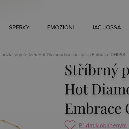
ŠPERKY
EMOZIONI
JAC JOSSA
ný pozlacený řetízek Hot Diamonds x Jac Jossa Embrace CH098
Stříbrný 
Hot Diamo
Embrace 
Přidat k oblíbeným