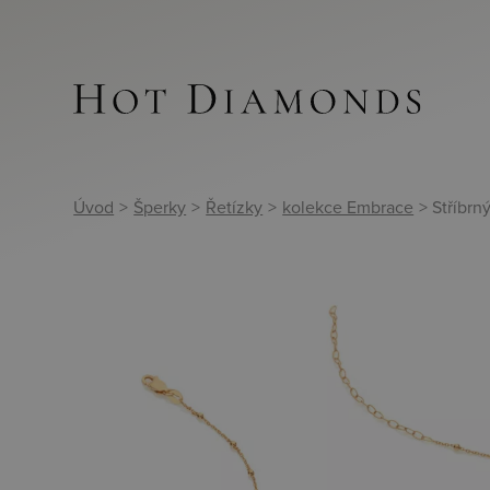
Úvod
>
Šperky
>
Řetízky
>
kolekce Embrace
> Stříbr