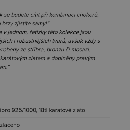
 se budete cítit při kombinaci chokerů,
o brzy zjistíte samy!“
v jednom, řetízky této kolekce jsou
ších i robustnějších tvarů, avšak vždy s
obeny ze stříbra, bronzu či mosazi.
i karátovým zlatem a doplněny pravým
em.”
říbro 925/1000, 18ti karatové zlato
zlaceno