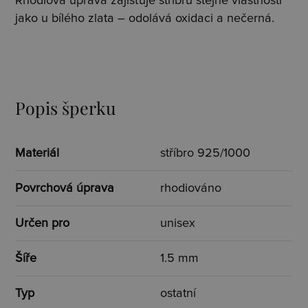
Rhodiová úprava zajišťuje stříbru stejné vlastnosti
jako u bílého zlata – odolává oxidaci a nečerná.
Popis šperku
Materiál
stříbro 925/1000
Povrchová úprava
rhodiováno
Určen pro
unisex
Šíře
1.5 mm
Typ
ostatní