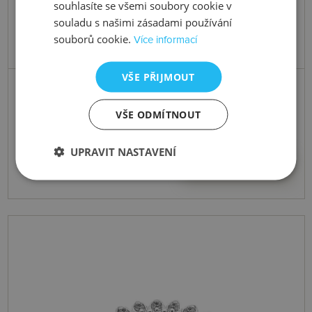
souhlasíte se všemi soubory cookie v
souladu s našimi zásadami používání
souborů cookie.
Více informací
VŠE PŘIJMOUT
Skladem
Přívěsek Emozioni Ice Sparkle Coin
VŠE ODMÍTNOUT
UPRAVIT NASTAVENÍ
2055 Kč
Koupit