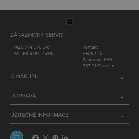
ZÁKAZNICKÝ SERVIS
+420 774 076 347
Kontakt
Po - Pá 8:00 - 16:00
Velija s.r.o.
Švermova 539
537 01 Chrudim
O NÁKUPU
expand_more
DOPRAVA
expand_more
UŽITEČNÉ INFORMACE
expand_more