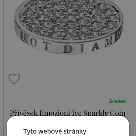
Skladem
Přívěsek Emozioni Ice Sparkle Coin
Tyto webové stránky
2055 Kč
Koupit