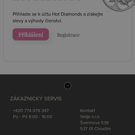
Přihlaste se k účtu Hot Diamonds a získejte
slevy a výhody členství.
Přihlášení
Registrace
ZÁKAZNICKÝ SERVIS
+420 774 076 347
Kontakt
Po - Pá 8:00 - 16:00
Velija s.r.o.
Švermova 539
537 01 Chrudim