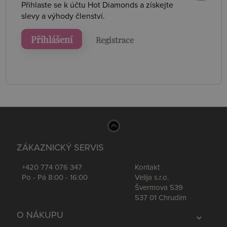
Přihlaste se k účtu Hot Diamonds a získejte
slevy a výhody členství.
Přihlášení
Registrace
ZÁKAZNICKÝ SERVIS
+420 774 076 347
Kontakt
Po - Pá 8:00 - 16:00
Velija s.r.o.
Švermova 539
537 01 Chrudim
O NÁKUPU
expand_more