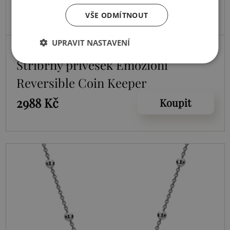
VŠE ODMÍTNOUT
UPRAVIT NASTAVENÍ
Skladem
Stříbrný přívěsek Emozioni
Reversible Coin Keeper
2988 Kč
Koupit