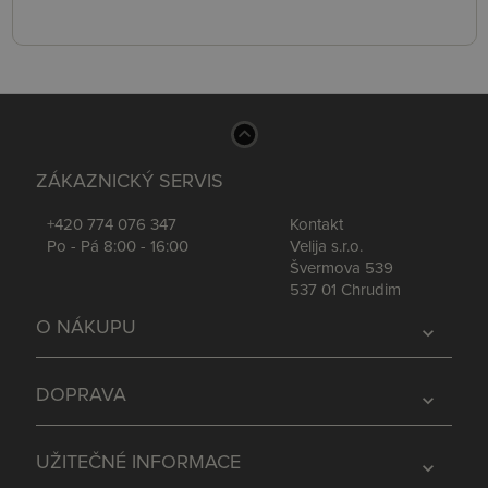
ZÁKAZNICKÝ SERVIS
+420 774 076 347
Kontakt
Po - Pá 8:00 - 16:00
Velija s.r.o.
Švermova 539
537 01 Chrudim
O NÁKUPU
expand_more
DOPRAVA
expand_more
UŽITEČNÉ INFORMACE
expand_more