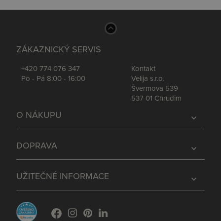
ZÁKAZNICKÝ SERVIS
+420 774 076 347
Kontakt
Po - Pá 8:00 - 16:00
Velija s.r.o.
Švermova 539
537 01 Chrudim
O NÁKUPU
expand_more
DOPRAVA
expand_more
UŽITEČNÉ INFORMACE
expand_more