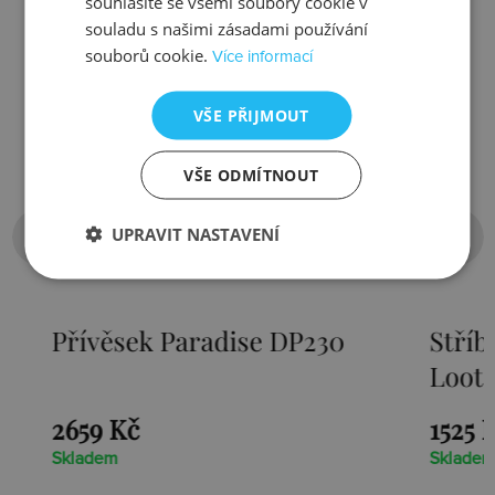
souhlasíte se všemi soubory cookie v
souladu s našimi zásadami používání
souborů cookie.
Více informací
VŠE PŘIJMOUT
VŠE ODMÍTNOUT
UPRAVIT NASTAVENÍ
Přívěsek Paradise DP230
Stříbr
Loot D
2659 Kč
1525 Kč
Skladem
Skladem