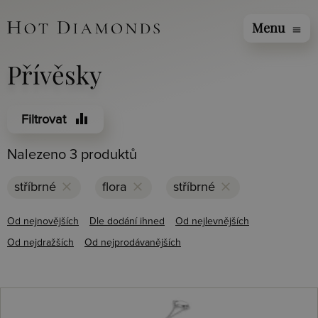
Menu
menu
Přívěsky
equalizer
Filtrovat
Nalezeno 3 produktů
clear
clear
clear
stříbrné
flora
stříbrné
Od nejnovějších
Dle dodání ihned
Od nejlevnějších
Od nejdražších
Od nejprodávanějších