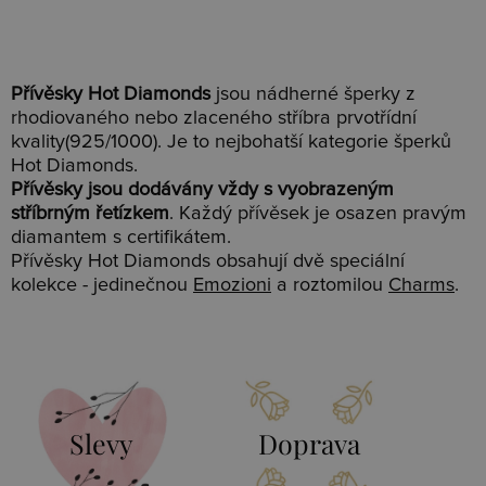
Přívěsky Hot Diamonds
jsou nádherné šperky z
rhodiovaného nebo zlaceného stříbra prvotřídní
kvality(925/1000). Je to nejbohatší kategorie šperků
Hot Diamonds.
Přívěsky jsou dodávány vždy s vyobrazeným
stříbrným řetízkem
. Každý přívěsek je osazen pravým
diamantem s certifikátem.
Přívěsky Hot Diamonds obsahují dvě speciální
kolekce - jedinečnou
Emozioni
a roztomilou
Charms
.
Slevy
Doprava