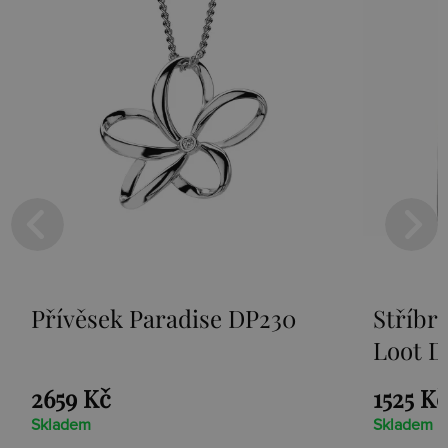
Přívěsek Paradise DP230
Stříbr
Loot D
2659 Kč
1525 Kč
Skladem
Skladem