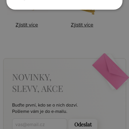
Zjistit více
Zjistit více
NOVINKY,
SLEVY, AKCE
Buďte první, kdo se o nich dozví.
Pošleme vám je do e-mailu.
Odeslat