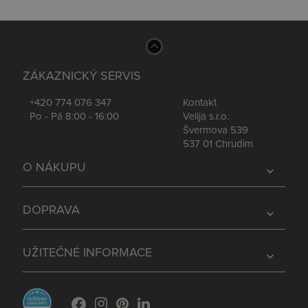
ZÁKAZNICKÝ SERVIS
+420 774 076 347
Kontakt
Po - Pá 8:00 - 16:00
Velija s.r.o.
Švermova 539
537 01 Chrudim
O NÁKUPU
expand_more
DOPRAVA
expand_more
UŽITEČNÉ INFORMACE
expand_more