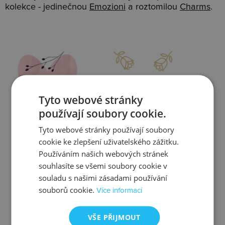
kolekce - jedinečnou
Emozioni
a roztomilou
Charms
.
Slevy
Doprava
Tyto webové stránky
používají soubory cookie.
Tyto webové stránky používají soubory
Zjistit více
Zjistit více
cookie ke zlepšení uživatelského zážitku.
Používáním našich webových stránek
souhlasíte se všemi soubory cookie v
souladu s našimi zásadami používání
souborů cookie.
Více informací
Kontrola
Výměna
VŠE PŘIJMOUT