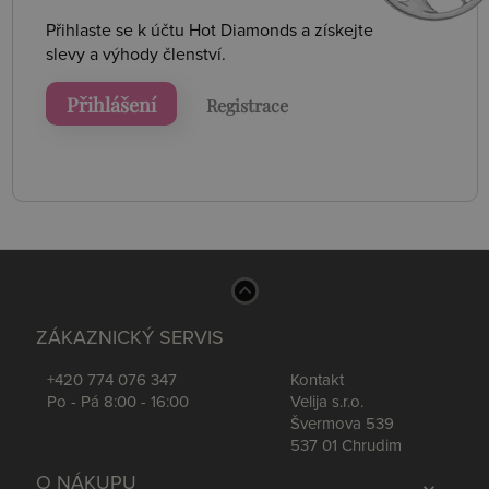
Přihlaste se k účtu Hot Diamonds a získejte
slevy a výhody členství.
Přihlášení
Registrace
ZÁKAZNICKÝ SERVIS
+420 774 076 347
Kontakt
Po - Pá 8:00 - 16:00
Velija s.r.o.
Švermova 539
537 01 Chrudim
O NÁKUPU