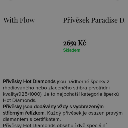
Přívěsek Paradise DP230
Stří
Loot
2659 Kč
1525 
Skladem
Sklade
Přívěsky Hot Diamonds
jsou nádherné šperky z
rhodiovaného nebo zlaceného stříbra prvotřídní
kvality(925/1000). Je to nejbohatší kategorie šperků
Hot Diamonds.
Přívěsky jsou dodávány vždy s vyobrazeným
stříbrným řetízkem
. Každý přívěsek je osazen pravým
diamantem s certifikátem.
Přívěsky Hot Diamonds obsahují dvě speciální