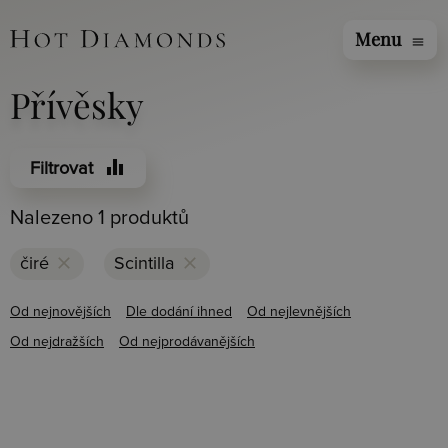
Menu
menu
Přívěsky
equalizer
Filtrovat
Nalezeno 1 produktů
clear
clear
čiré
Scintilla
Od nejnovějších
Dle dodání ihned
Od nejlevnějších
Od nejdražších
Od nejprodávanějších